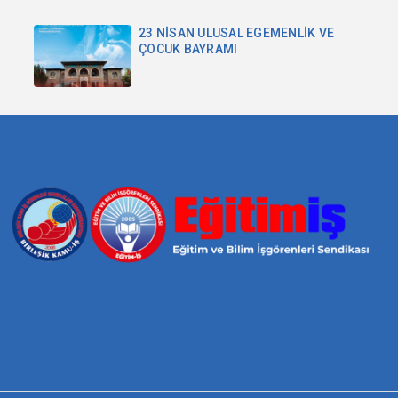
23 NİSAN ULUSAL EGEMENLİK VE
ÇOCUK BAYRAMI