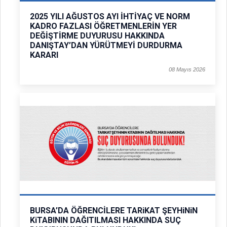
2025 YILI AĞUSTOS AYI İHTİYAÇ VE NORM
KADRO FAZLASI ÖĞRETMENLERİN YER
DEĞİŞTİRME DUYURUSU HAKKINDA
DANIŞTAY’DAN YÜRÜTMEYİ DURDURMA
KARARI
08 Mayıs 2026
BURSA’DA ÖĞRENCİLERE TARiKAT ŞEYHiNiN
KiTABININ DAĞITILMASI HAKKINDA SUÇ