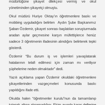
müdürlüğüne şikayet dilekçesi vermiş ve okul
yönetiminden şikayetçi olmuştu.
Okul müdürü Huriye Oktay’ın öğretmenlere baskı ve
mobbing uyguladığını belirten Aydın Şube Başkanımız
Şaban Özdemir, şikayet sonrası başlatılan soruşturmada
aradan aylar geçmesine karşın müfettişlerce henüz
sadece 3 öğretmenin ifadesinin alındığını belirterek tepki
gösterdi.
Özdemir “Bu durum iş ve işlemleri yavaşlatarak
hatalarının telafi edilmesi için zaman mı veriliyor
şüphelerine neden olmaktadır” dedi.
Yazılı açıklama yapan Özdemir okuldaki öğretmenlere
şikayetlerinden vazgeçmeleri konusunda baskı
yapıldığını ifade etti.
Okulda halen “öğretmenler kurulu”nun da tamamlanıp
tutanak altına alınamadığını, Ekim ayında karar defterine