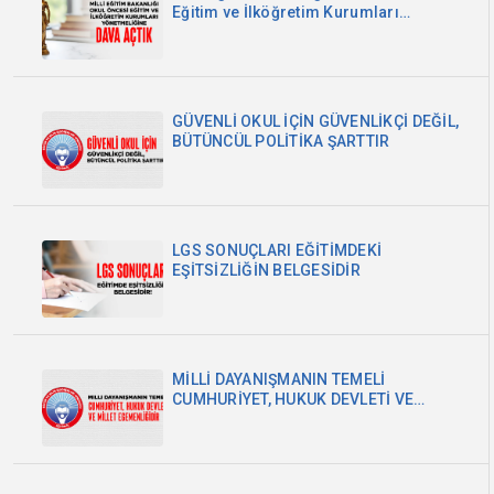
Eğitim ve İlköğretim Kurumları
Yönetmeliğine Dava Açtık
GÜVENLİ OKUL İÇİN GÜVENLİKÇİ DEĞİL,
BÜTÜNCÜL POLİTİKA ŞARTTIR
LGS SONUÇLARI EĞİTİMDEKİ
EŞİTSİZLİĞİN BELGESİDİR
MİLLİ DAYANIŞMANIN TEMELİ
CUMHURİYET, HUKUK DEVLETİ VE
MİLLET EGEMENLİĞİDİR