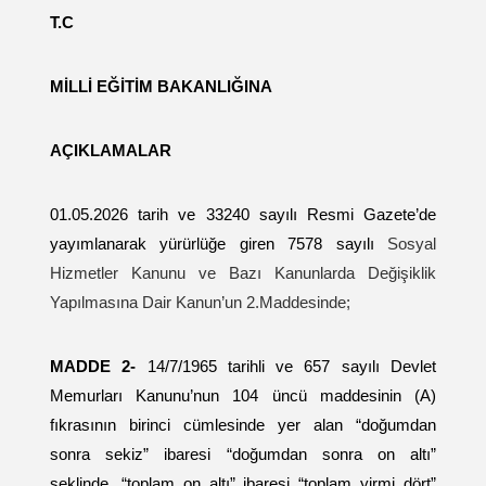
T.C
MİLLİ EĞİTİM BAKANLIĞINA
AÇIKLAMALAR
01.05.2026 tarih ve 33240 sayılı Resmi Gazete’de
yayımlanarak yürürlüğe giren 7578 sayılı
Sosyal
Hizmetler Kanunu ve Bazı Kanunlarda Değişiklik
Yapılmasına Dair Kanun’un 2.Maddesinde;
MADDE 2-
14/7/1965 tarihli ve 657 sayılı Devlet
Memurları Kanunu’nun 104 üncü maddesinin (A)
fıkrasının birinci cümlesinde yer alan “doğumdan
sonra sekiz” ibaresi “doğumdan sonra on altı”
şeklinde, “toplam on altı” ibaresi “toplam yirmi dört”