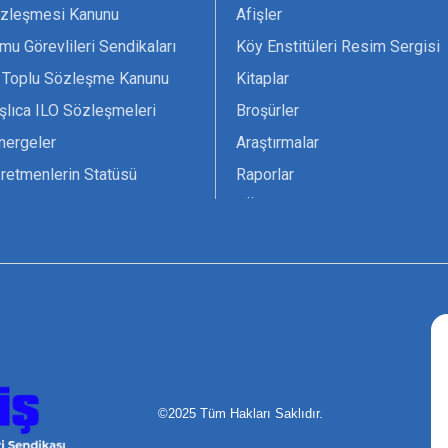
zleşmesi Kanunu
Afişler
mu Görevlileri Sendikaları
Köy Enstitüleri Resim Sergisi
 Toplu Sözleşme Kanunu
Kitaplar
şlıca ILO Sözleşmeleri
Broşürler
nergeler
Araştırmalar
retmenlerin Statüsü
Raporlar
vsiyesi 1966 ILO-UNESCO
TÖS Arşivi
tak Belgesi
Ekenek Dergimiz
çim Formları
Pankartlar
zük
Kokartlar
Kamucu Eğitim
©2025 Tüm Hakları Saklıdır.