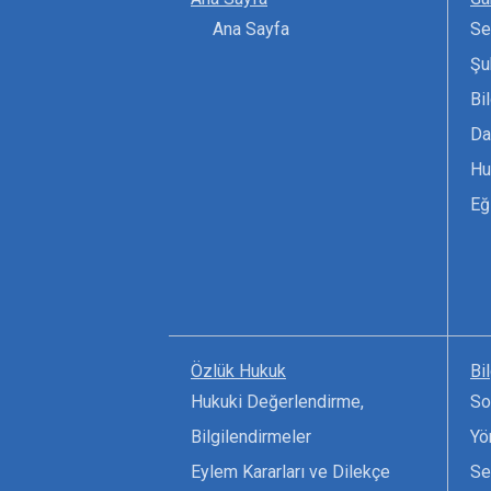
Ana Sayfa
Se
Şu
Bi
Da
Hu
Eğ
Özlük Hukuk
Bi
Hukuki Değerlendirme,
So
Bilgilendirmeler
Yö
Eylem Kararları ve Dilekçe
Se