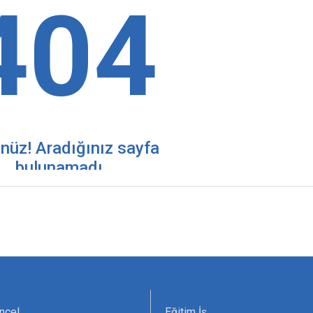
ncel
Eğitim İş