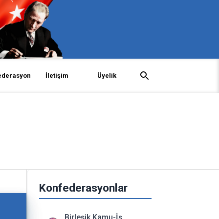
ederasyon
İletişim
Üyelik
Konfederasyonlar
Birleşik Kamu-İş