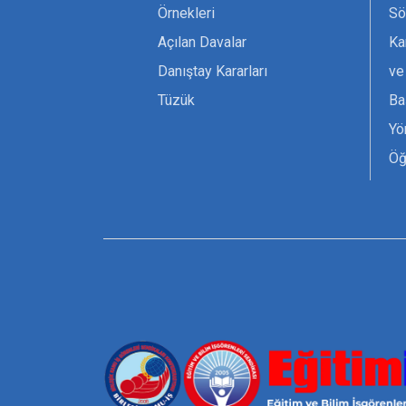
Örnekleri
Sö
Açılan Davalar
Ka
Danıştay Kararları
ve
Tüzük
Ba
Yö
Öğ
Ta
Or
Se
Tü