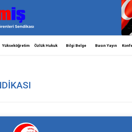
Yükseköğretim
Özlük Hukuk
Bilgi Belge
Basın Yayın
Konf
NDIKASI