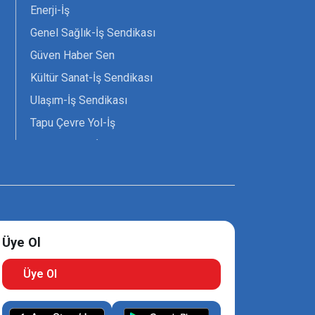
Enerji-İş
Genel Sağlık-İş Sendikası
Güven Haber Sen
Kültür Sanat-İş Sendikası
Ulaşım-İş Sendikası
Tapu Çevre Yol-İş
Tarım Orman-İş Sendikası
Tüm Yerel-Sen
Uzman Diyanet - Sen
Üye Ol
Üye Ol