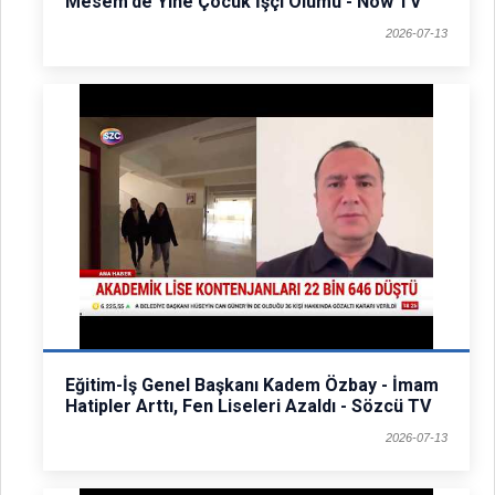
Mesem'de Yine Çocuk İşçi Ölümü - Now TV
2026-07-13
Eğitim-İş Genel Başkanı Kadem Özbay - İmam
Hatipler Arttı, Fen Liseleri Azaldı - Sözcü TV
2026-07-13