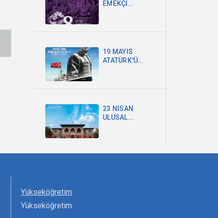
EMEKÇİ
KADINLAR
GÜNÜ
19 MAYIS
ATATÜRK'Ü
ANMA GENÇLİK
VE SPOR
BAYRAMI
23 NİSAN
ULUSAL
EGEMENLİK VE
ÇOCUK
BAYRAMI
Yükseköğretim
Yükseköğretim