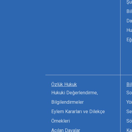
Şu
Bi
Da
Hu
Eğ
Özlük Hukuk
Bi
Hukuki Değerlendirme,
So
Bilgilendirmeler
Yö
Eylem Kararları ve Dilekçe
Se
Örnekleri
Sö
Açılan Davalar
Ka