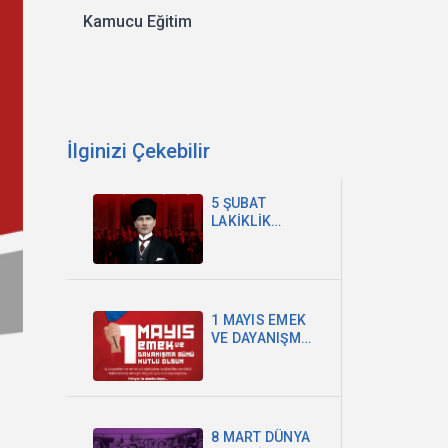
Kamucu Eğitim
İlginizi Çekebilir
5 ŞUBAT
LAKİKLİK
İLKESİNİN
ANAYASAYA
KABULÜ
1 MAYIS EMEK
VE DAYANIŞMA
GÜNÜ
8 MART DÜNYA