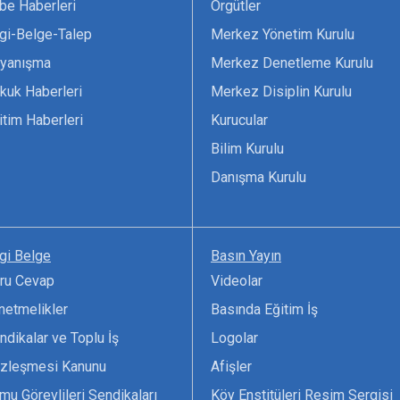
be Haberleri
Örgütler
lgi-Belge-Talep
Merkez Yönetim Kurulu
yanışma
Merkez Denetleme Kurulu
kuk Haberleri
Merkez Disiplin Kurulu
itim Haberleri
Kurucular
Bilim Kurulu
Danışma Kurulu
lgi Belge
Basın Yayın
ru Cevap
Videolar
netmelikler
Basında Eğitim İş
ndikalar ve Toplu İş
Logolar
zleşmesi Kanunu
Afişler
mu Görevlileri Sendikaları
Köy Enstitüleri Resim Sergisi