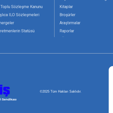
 Toplu Sözleşme Kanunu
Kitaplar
şlıca ILO Sözleşmeleri
Broşürler
nergeler
Araştırmalar
retmenlerin Statüsü
Raporlar
vsiyesi 1966 ILO-UNESCO
TÖS Arşivi
tak Belgesi
Ekenek Dergimiz
çim Formları
Pankartlar
zük
Kokartlar
Kamucu Eğitim
©2025 Tüm Hakları Saklıdır.