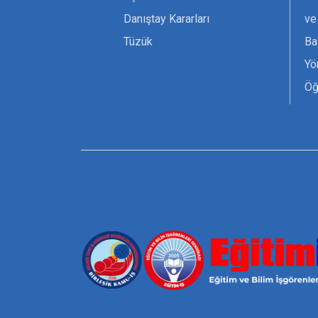
Danıştay Kararları
ve
Tüzük
Ba
Yö
Öğ
Ta
Or
Se
Tü