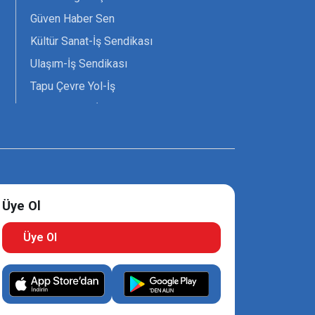
Güven Haber Sen
Kültür Sanat-İş Sendikası
Ulaşım-İş Sendikası
Tapu Çevre Yol-İş
Tarım Orman-İş Sendikası
Tüm Yerel-Sen
Uzman Diyanet - Sen
Üye Ol
Üye Ol