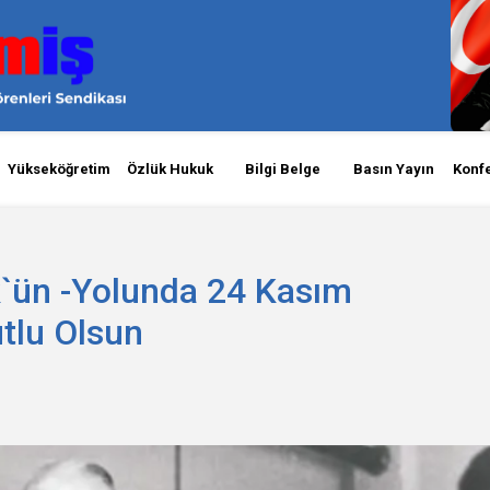
Yükseköğretim
Özlük Hukuk
Bilgi Belge
Basın Yayın
Konf
`ün -Yolunda 24 Kasım
tlu Olsun