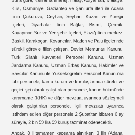
Buna göre; Kahramanmaraş, Hatay, Adıyaman, Malatya,
Kilis, Osmaniye, Gaziantep ve Şanlıurfa illeri ile Adana
ilinin Çukurova, Ceyhan, Seyhan, Kozan ve Yüreğir
ilçeleri, Diyarbakır ilinin Bağlar, Bismil, Çermik,
Kayapınar, Sur ve Yenişehir ilçeleri, Elazığ ilinin merkez,
Baskil, Karakoçan, Kovancılar, Maden ve Palu ilçelerinde
sürekli görevle fiilen çalışan, Devlet Memurları Kanunu,
Türk Silahlı Kuvvetleri Personel Kanunu, Uzman
Jandarma Kanunu, Uzman Erbaş Kanunu, Hakimler ve
Savcılar Kanunu ile Yükseköğretim Personel Kanunu'na
tabi personele, kamu kurum ve kuruluşlarında sürekli ve
geçici işçi olarak çalıştırılan personele, kanun hükmünde
kararname (KHK) ve diğer mevzuat uyarınca sözleşmeli
olarak çalıştırılan personele, ilgili mevzuatı uyarınca
istihdam edilen diğer personele 2 Şubat'tan itibaren 6 ay
süreyle, 2 bin 59 lira 99 kuruş tazminat ödenecektir.
Ancak, 8 il tamamen kapsama alınırken, 3 ilin (Adana,