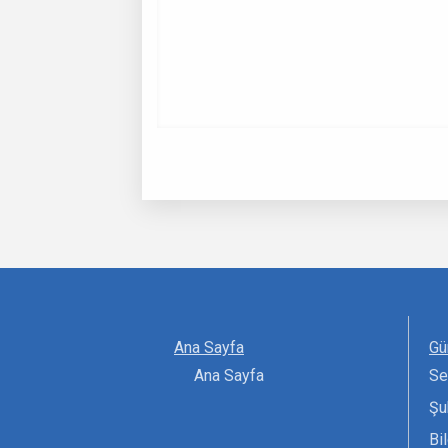
Ana Sayfa
Gü
Ana Sayfa
Se
Şu
Bi