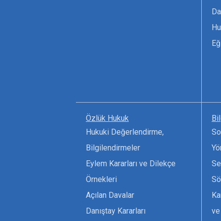
Da
Hu
Eğ
Özlük Hukuk
Bi
Hukuki Değerlendirme,
So
Bilgilendirmeler
Yö
Eylem Kararları ve Dilekçe
Se
Örnekleri
Sö
Açılan Davalar
Ka
Danıştay Kararları
ve