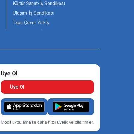
Kültür Sanat-İş Sendikası
Ulaşım-İş Sendikası
Tapu Çevre Yol-İş
Tarım Orman-İş Sendikası
Tüm Yerel-Sen
Uzman Diyanet - Sen
Üye Ol
Üye Ol
Mobil uygulama ile daha hızlı üyelik ve bildirimler.