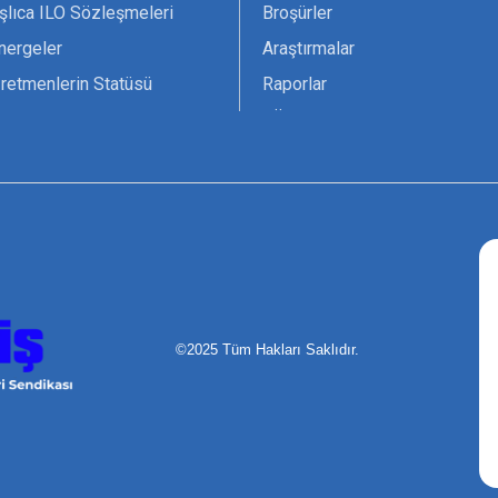
şlıca ILO Sözleşmeleri
Broşürler
nergeler
Araştırmalar
retmenlerin Statüsü
Raporlar
vsiyesi 1966 ILO-UNESCO
TÖS Arşivi
tak Belgesi
Ekenek Dergimiz
çim Formları
Pankartlar
zük
Kokartlar
Kamucu Eğitim
©2025 Tüm Hakları Saklıdır.