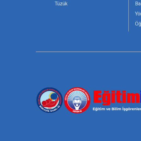
Tüzük
Ba
Yö
Öğ
Ta
Or
Se
Tü