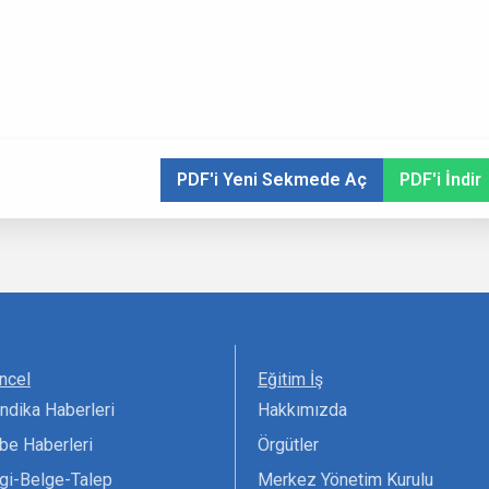
PDF'i Yeni Sekmede Aç
PDF'i İndir
ncel
Eğitim İş
ndika Haberleri
Hakkımızda
be Haberleri
Örgütler
lgi-Belge-Talep
Merkez Yönetim Kurulu