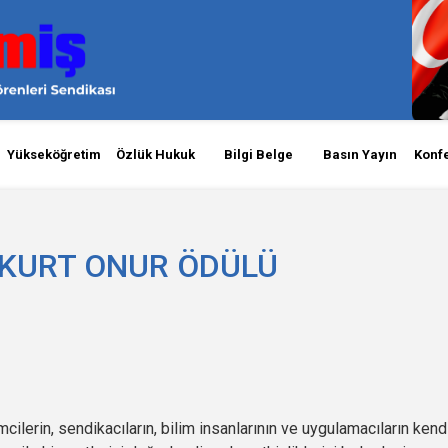
Yükseköğretim
Özlük Hukuk
Bilgi Belge
Basın Yayın
Konf
AYKURT ONUR ÖDÜLÜ
cilerin, sendikacıların, bilim insanlarının ve uygulamacıların kend