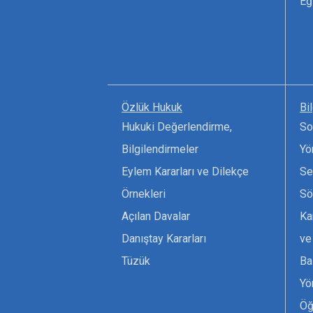
Eğ
Özlük Hukuk
Bi
Hukuki Değerlendirme,
So
Bilgilendirmeler
Yö
Eylem Kararları ve Dilekçe
Se
Örnekleri
Sö
Açılan Davalar
Ka
Danıştay Kararları
ve
Tüzük
Ba
Yö
Öğ