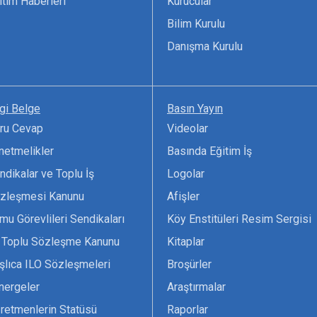
itim Haberleri
Kurucular
Bilim Kurulu
Danışma Kurulu
lgi Belge
Basın Yayın
ru Cevap
Videolar
netmelikler
Basında Eğitim İş
ndikalar ve Toplu İş
Logolar
zleşmesi Kanunu
Afişler
mu Görevlileri Sendikaları
Köy Enstitüleri Resim Sergisi
 Toplu Sözleşme Kanunu
Kitaplar
şlıca ILO Sözleşmeleri
Broşürler
nergeler
Araştırmalar
retmenlerin Statüsü
Raporlar