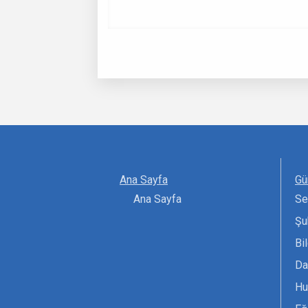
Ana Sayfa
Gü
Ana Sayfa
Se
Şu
Bi
Da
Hu