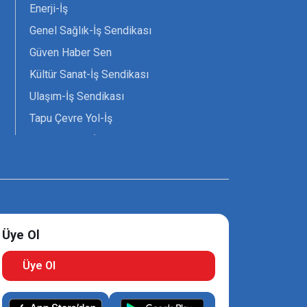
Enerji-İş
Genel Sağlık-İş Sendikası
Güven Haber Sen
Kültür Sanat-İş Sendikası
Ulaşım-İş Sendikası
Tapu Çevre Yol-İş
Tarım Orman-İş Sendikası
Tüm Yerel-Sen
Uzman Diyanet - Sen
Üye Ol
Üye Ol