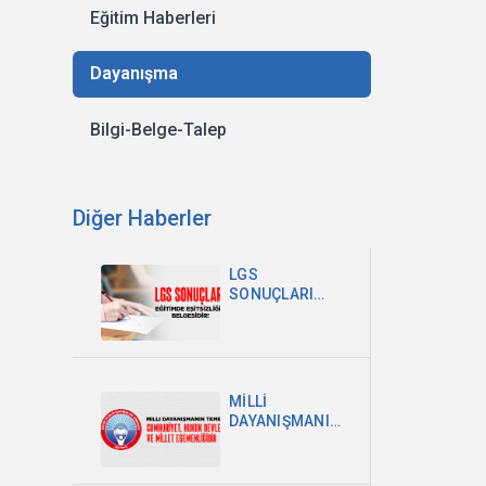
Eğitim Haberleri
Dayanışma
Bilgi-Belge-Talep
Diğer Haberler
LGS
SONUÇLARI
EĞİTİMDEKİ
EŞİTSİZLİĞİN
BELGESİDİR
MİLLİ
DAYANIŞMANIN
TEMELİ
CUMHURİYET,
HUKUK