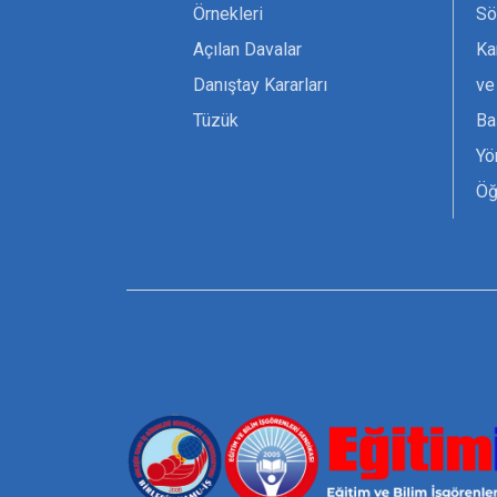
Örnekleri
Sö
Açılan Davalar
Ka
Danıştay Kararları
ve
Tüzük
Ba
Yö
Öğ
Ta
Or
Se
Tü