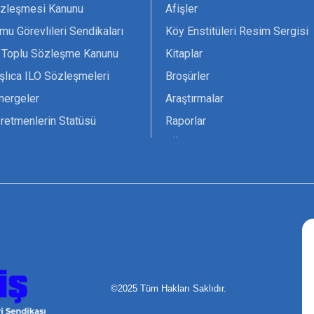
zleşmesi Kanunu
Afişler
mu Görevlileri Sendikaları
Köy Enstitüleri Resim Sergisi
 Toplu Sözleşme Kanunu
Kitaplar
şlıca ILO Sözleşmeleri
Broşürler
nergeler
Araştırmalar
retmenlerin Statüsü
Raporlar
vsiyesi 1966 ILO-UNESCO
TÖS Arşivi
tak Belgesi
Ekenek Dergimiz
çim Formları
Pankartlar
zük
Kokartlar
Kamucu Eğitim
©2025 Tüm Hakları Saklıdır.