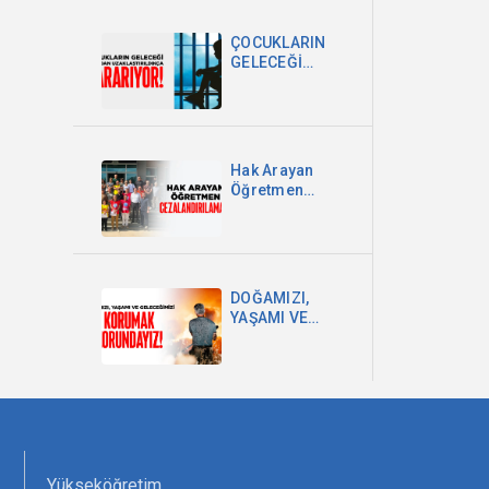
DEVLETİ VE
MİLLET
ÇOCUKLARIN
EGEMENLİĞİDİR
GELECEĞİ
OKULDAN
UZAKLAŞTIRILDIKÇA
KARARIYOR
Hak Arayan
Öğretmen
Cezalandırılamaz!
DOĞAMIZI,
YAŞAMI VE
GELECEĞİMİZİ
KORUMAK
ZORUNDAYIZ!
Yükseköğretim