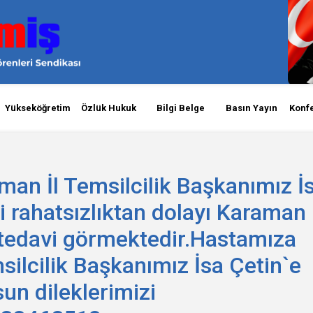
Yükseköğretim
Özlük Hukuk
Bilgi Belge
Basın Yayın
Konf
n İl Temsilcilik Başkanımız İ
ği rahatsızlıktan dolayı Karaman
tedavi görmektedir.Hastamıza
emsilcilik Başkanımız İsa Çetin`e
sun dileklerimizi