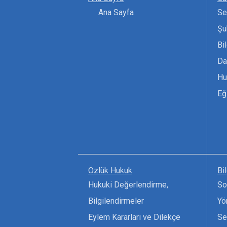
Ana Sayfa
Se
Şu
Bi
Da
Hu
Eğ
Özlük Hukuk
Bi
Hukuki Değerlendirme,
So
Bilgilendirmeler
Yö
Eylem Kararları ve Dilekçe
Se