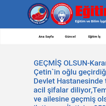
Ana Sayfa
Güncel
Eğitim İş
GEÇMİŞ OLSUN-Karama
Çetin`in oğlu geçirdi
Devlet Hastanesinde 
acil şifalar diliyor,T
ve ailesine geçmiş ol