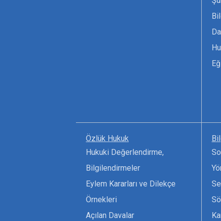
Şu
Bi
Da
Hu
Eğ
Özlük Hukuk
Bi
Hukuki Değerlendirme,
So
Bilgilendirmeler
Yö
Eylem Kararları ve Dilekçe
Se
Örnekleri
Sö
Açılan Davalar
Ka