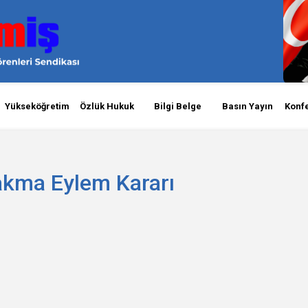
Yükseköğretim
Özlük Hukuk
Bilgi Belge
Basın Yayın
Konf
akma Eylem Kararı