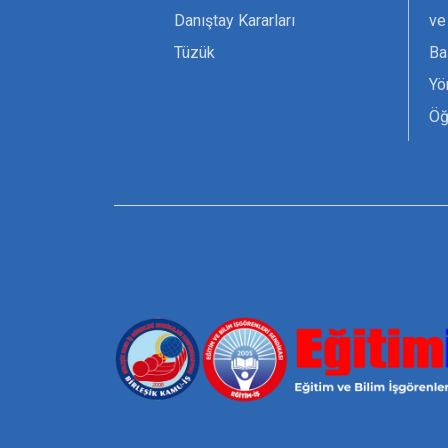
Danıştay Kararları
ve
Tüzük
Ba
Yö
Öğ
Ta
Or
Se
Tü