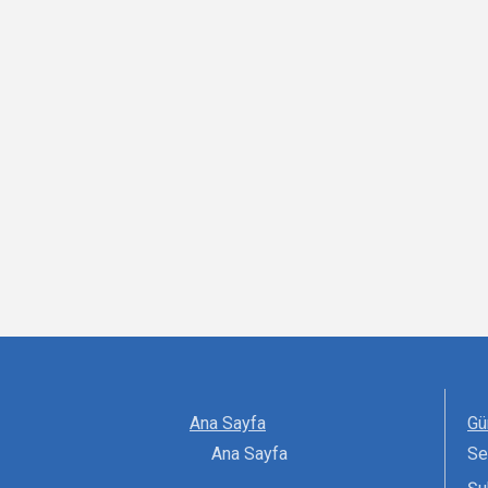
Ana Sayfa
Gü
Ana Sayfa
Se