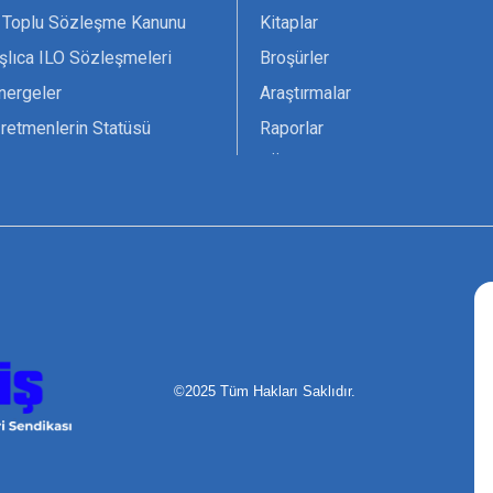
 Toplu Sözleşme Kanunu
Kitaplar
şlıca ILO Sözleşmeleri
Broşürler
nergeler
Araştırmalar
retmenlerin Statüsü
Raporlar
vsiyesi 1966 ILO-UNESCO
TÖS Arşivi
tak Belgesi
Ekenek Dergimiz
çim Formları
Pankartlar
zük
Kokartlar
Kamucu Eğitim
©2025 Tüm Hakları Saklıdır.