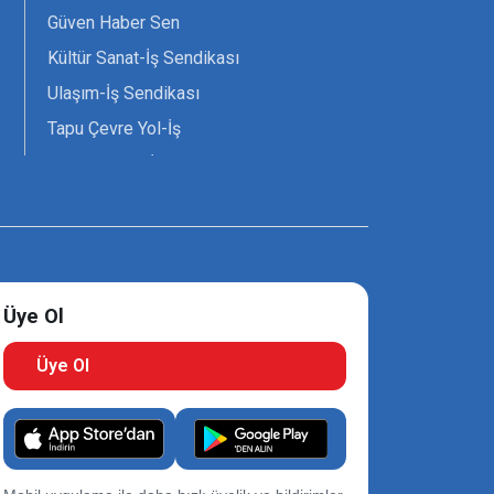
Güven Haber Sen
Kültür Sanat-İş Sendikası
Ulaşım-İş Sendikası
Tapu Çevre Yol-İş
Tarım Orman-İş Sendikası
Tüm Yerel-Sen
Uzman Diyanet - Sen
Üye Ol
Üye Ol