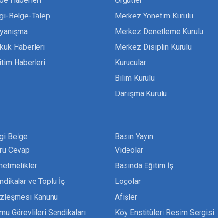
be Haberleri
Örgütler
lgi-Belge-Talep
Merkez Yönetim Kurulu
yanışma
Merkez Denetleme Kurulu
kuk Haberleri
Merkez Disiplin Kurulu
itim Haberleri
Kurucular
Bilim Kurulu
Danışma Kurulu
lgi Belge
Basın Yayın
ru Cevap
Videolar
netmelikler
Basında Eğitim İş
ndikalar ve Toplu İş
Logolar
zleşmesi Kanunu
Afişler
mu Görevlileri Sendikaları
Köy Enstitüleri Resim Sergisi