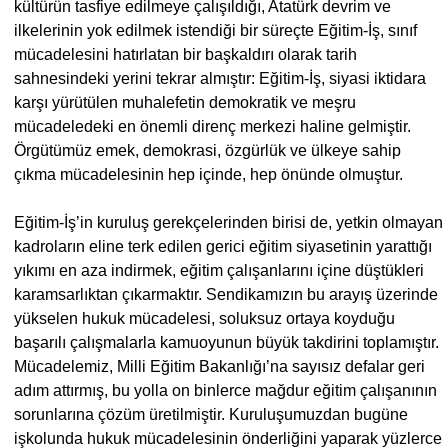
kültürün tasfiye edilmeye çalışıldığı, Atatürk devrim ve
ilkelerinin yok edilmek istendiği bir süreçte Eğitim-İş, sınıf
mücadelesini hatırlatan bir başkaldırı olarak tarih
sahnesindeki yerini tekrar almıştır: Eğitim-İş, siyasi iktidara
karşı yürütülen muhalefetin demokratik ve meşru
mücadeledeki en önemli direnç merkezi haline gelmiştir.
Örgütümüz emek, demokrasi, özgürlük ve ülkeye sahip
çıkma mücadelesinin hep içinde, hep önünde olmuştur.
Eğitim-İş’in kuruluş gerekçelerinden birisi de, yetkin olmayan
kadroların eline terk edilen gerici eğitim siyasetinin yarattığı
yıkımı en aza indirmek, eğitim çalışanlarını içine düştükleri
karamsarlıktan çıkarmaktır. Sendikamızın bu arayış üzerinde
yükselen hukuk mücadelesi, soluksuz ortaya koyduğu
başarılı çalışmalarla kamuoyunun büyük takdirini toplamıştır.
Mücadelemiz, Milli Eğitim Bakanlığı’na sayısız defalar geri
adım attırmış, bu yolla on binlerce mağdur eğitim çalışanının
sorunlarına çözüm üretilmiştir. Kuruluşumuzdan bugüne
işkolunda hukuk mücadelesinin önderliğini yaparak yüzlerce