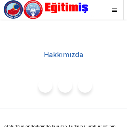
Hakkımızda
Atatürk’ün önderliğinde kurulan Türkiye Cumhuriyeti'nin