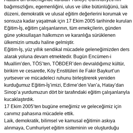
bağımsızlığını, egemenliğini, ulus ve ülke bütünlüğünü, laik
düzeni, demokratik ve ulusal eğitim değerlerini korumak ve
sonsuza kadar yaşatmak için 17 Ekim 2005 tarihinde kurulan
Eğitim-İş, eğitim çalışanlarının, tüm emekçilerin, günden
güne yoksullaşan halkımızın ve karanlığa sürüklenen
ülkemizin umudu haline gelmiştir.
Eğitim-İş, yüz yıllık sendikal mücadele geleneğimizden ders
alarak yoluna devam etmektedir. Bugün Encümen-i
Muallim’den, TÖS’ten, TÖBDER’den devraldığımız kültür,
birikim ve cesaretle, Köy Enstitüleri ile Fakir Baykurt’un
yurtsever ve mücadeleci ruhunu birleştirerek yeniden
kurduğumuz Eğitim-İş’imizi, Edirne’den Van’a, Hatay’dan
Sinop’a yurdumuzun dört bir tarafındaki eğitim çalışanlarıyla
kucaklaştırdık.
17 Ekim 2005’ten bugüne emeğimiz ve geleceğimiz için
canımız pahasına mücadele ettik.
Laik, demokratik, bilimsel ve kamusal eğitimin askıya
alınmaya, Cumhuriyet eğitim sisteminin ve oluşturduğu