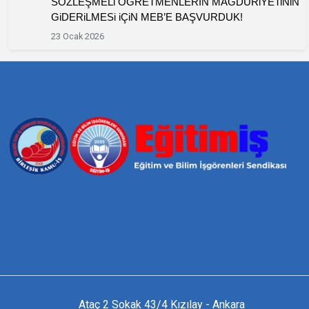
SÖZLEŞMELi ÖĞRETMENLERİN MAĞDURiYETiNiN
GiDERiLMESi iÇiN MEB’E BAŞVURDUK!
23 Ocak 2026
Ataç 2 Sokak 43/4 Kızılay - Ankara