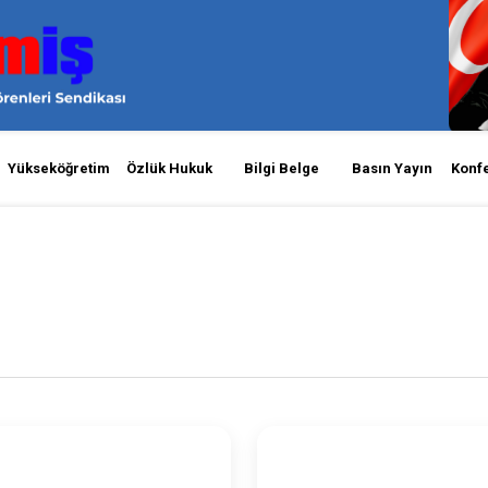
Yükseköğretim
Özlük Hukuk
Bilgi Belge
Basın Yayın
Konf