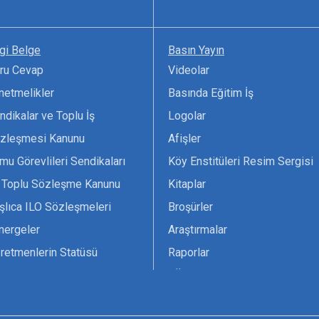
lgi Belge
Basın Yayın
ru Cevap
Videolar
netmelikler
Basında Eğitim İş
ndikalar ve Toplu İş
Logolar
zleşmesi Kanunu
Afişler
mu Görevlileri Sendikaları
Köy Enstitüleri Resim Sergisi
 Toplu Sözleşme Kanunu
Kitaplar
şlıca ILO Sözleşmeleri
Broşürler
nergeler
Araştırmalar
retmenlerin Statüsü
Raporlar
vsiyesi 1966 ILO-UNESCO
TÖS Arşivi
tak Belgesi
Ekenek Dergimiz