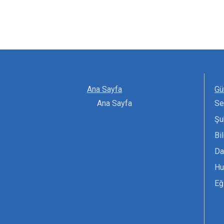
Ana Sayfa
Gü
Ana Sayfa
Se
Şu
Bi
Da
Hu
Eğ