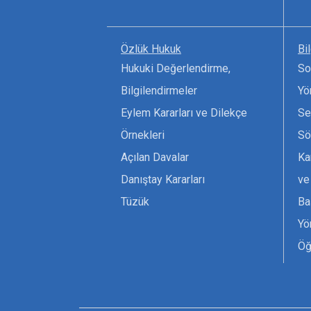
Özlük Hukuk
Bi
Hukuki Değerlendirme,
So
Bilgilendirmeler
Yö
Eylem Kararları ve Dilekçe
Se
Örnekleri
Sö
Açılan Davalar
Ka
Danıştay Kararları
ve
Tüzük
Ba
Yö
Öğ
Ta
Or