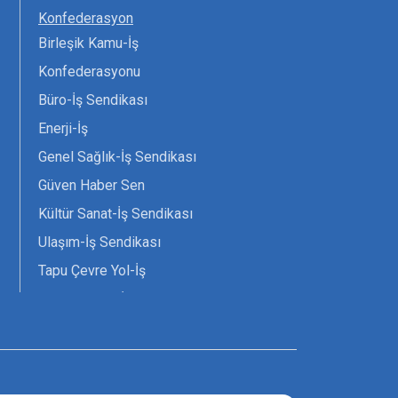
Konfederasyon
Birleşik Kamu-İş
Konfederasyonu
Büro-İş Sendikası
Enerji-İş
Genel Sağlık-İş Sendikası
Güven Haber Sen
Kültür Sanat-İş Sendikası
Ulaşım-İş Sendikası
Tapu Çevre Yol-İş
Tarım Orman-İş Sendikası
Tüm Yerel-Sen
Uzman Diyanet - Sen