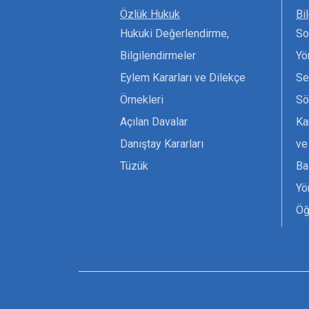
Özlük Hukuk
Bi
Hukuki Değerlendirme,
So
Bilgilendirmeler
Yö
Eylem Kararları ve Dilekçe
Se
Örnekleri
Sö
Açılan Davalar
Ka
Danıştay Kararları
ve
Tüzük
Ba
Yö
Öğ
Ta
Or
Se
Tü