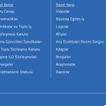
lgi Belge
Basın Yayın
ru Cevap
Videolar
netmelikler
Basında Eğitim İş
ndikalar ve Toplu İş
Logolar
zleşmesi Kanunu
Afişler
mu Görevlileri Sendikaları
Köy Enstitüleri Resim Sergisi
 Toplu Sözleşme Kanunu
Kitaplar
şlıca ILO Sözleşmeleri
Broşürler
nergeler
Araştırmalar
retmenlerin Statüsü
Raporlar
vsiyesi 1966 ILO-UNESCO
TÖS Arşivi
tak Belgesi
Ekenek Dergimiz
çim Formları
Pankartlar
zük
Kokartlar