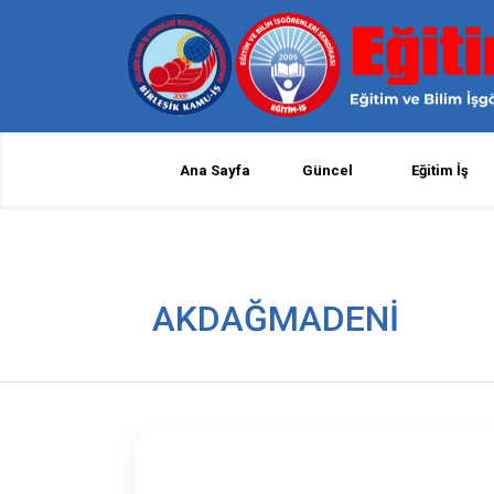
Ana Sayfa
Güncel
Eğitim İş
AKDAĞMADENI