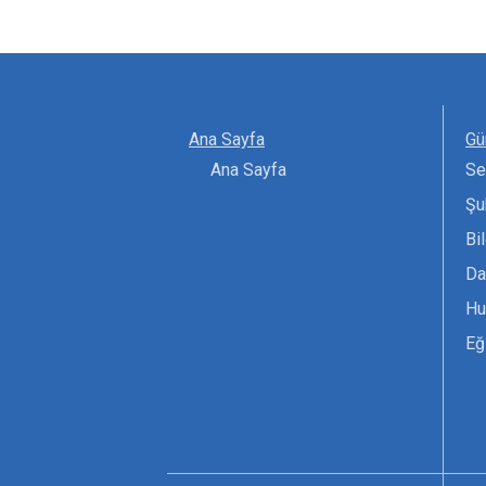
Ana Sayfa
Gü
Ana Sayfa
Se
Şu
Bi
Da
Hu
Eğ