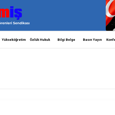
Yükseköğretim
Özlük Hukuk
Bilgi Belge
Basın Yayın
Konf