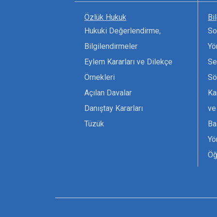
Özlük Hukuk
Bi
Hukuki Değerlendirme,
So
Bilgilendirmeler
Yö
Eylem Kararları ve Dilekçe
Se
Örnekleri
Sö
Açılan Davalar
Ka
Danıştay Kararları
ve
Tüzük
Ba
Yö
Öğ
Ta
Or
Se
Tü