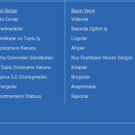
lgi Belge
Basın Yayın
ru Cevap
Videolar
netmelikler
Basında Eğitim İş
ndikalar ve Toplu İş
Logolar
zleşmesi Kanunu
Afişler
mu Görevlileri Sendikaları
Köy Enstitüleri Resim Sergisi
 Toplu Sözleşme Kanunu
Kitaplar
şlıca ILO Sözleşmeleri
Broşürler
nergeler
Araştırmalar
retmenlerin Statüsü
Raporlar
vsiyesi 1966 ILO-UNESCO
TÖS Arşivi
tak Belgesi
Ekenek Dergimiz
çim Formları
Pankartlar
zük
Kokartlar