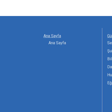
Ana Sayfa
Gü
Ana Sayfa
Se
Şu
Bi
Da
Hu
Eğ