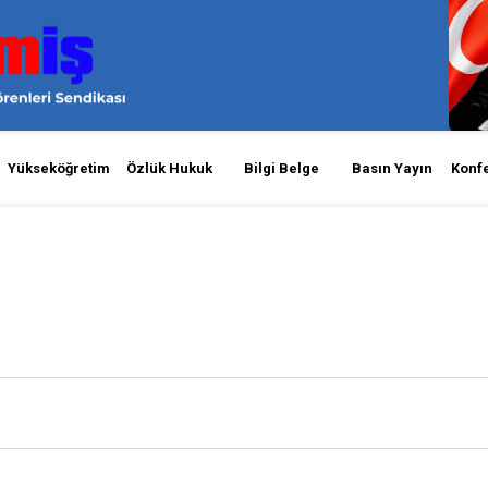
Yükseköğretim
Özlük Hukuk
Bilgi Belge
Basın Yayın
Konf