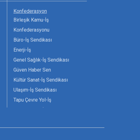
Konfederasyon
Birleşik Kamu-İş
Konfederasyonu
Büro-İş Sendikası
Enerji-İş
Genel Sağlık-İş Sendikası
Güven Haber Sen
Kültür Sanat-İş Sendikası
Ulaşım-İş Sendikası
Tapu Çevre Yol-İş
Tarım Orman-İş Sendikası
Tüm Yerel-Sen
Uzman Diyanet - Sen