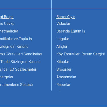
lgi Belge
Basın Yayın
ru Cevap
Videolar
netmelikler
Basında Eğitim İş
ndikalar ve Toplu İş
Logolar
zleşmesi Kanunu
Afişler
mu Görevlileri Sendikaları
Köy Enstitüleri Resim Sergisi
 Toplu Sözleşme Kanunu
Kitaplar
şlıca ILO Sözleşmeleri
Broşürler
nergeler
Araştırmalar
retmenlerin Statüsü
Raporlar
vsiyesi 1966 ILO-UNESCO
TÖS Arşivi
tak Belgesi
Ekenek Dergimiz