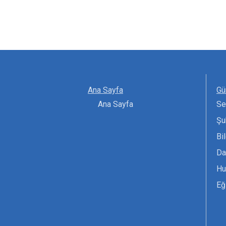
Ana Sayfa
Gü
Ana Sayfa
Se
Şu
Bi
Da
Hu
Eğ