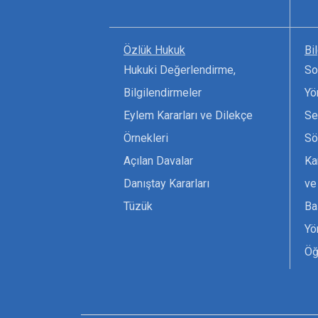
Özlük Hukuk
Bi
Hukuki Değerlendirme,
So
Bilgilendirmeler
Yö
Eylem Kararları ve Dilekçe
Se
Örnekleri
Sö
Açılan Davalar
Ka
Danıştay Kararları
ve
Tüzük
Ba
Yö
Öğ
Ta
Or