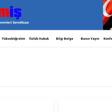
Yükseköğretim
Özlük Hukuk
Bilgi Belge
Basın Yayın
Konf