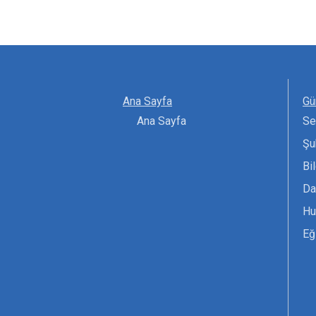
Ana Sayfa
Gü
Ana Sayfa
Se
Şu
Bi
Da
Hu
Eğ