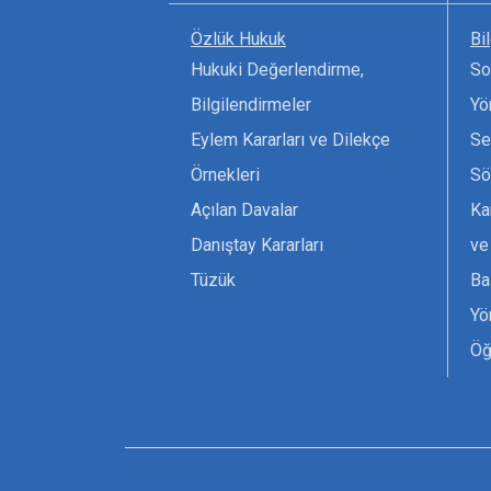
Özlük Hukuk
Bi
Hukuki Değerlendirme,
So
Bilgilendirmeler
Yö
Eylem Kararları ve Dilekçe
Se
Örnekleri
Sö
Açılan Davalar
Ka
Danıştay Kararları
ve
Tüzük
Ba
Yö
Öğ
Ta
Or
Se
Tü