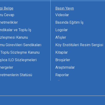
lgi Belge
Basın Yayın
ru Cevap
Videolar
netmelikler
Basında Eğitim İş
ndikalar ve Toplu İş
Logolar
zleşmesi Kanunu
Afişler
mu Görevlileri Sendikaları
Köy Enstitüleri Resim Sergisi
 Toplu Sözleşme Kanunu
Kitaplar
şlıca ILO Sözleşmeleri
Broşürler
nergeler
Araştırmalar
retmenlerin Statüsü
Raporlar
vsiyesi 1966 ILO-UNESCO
TÖS Arşivi
tak Belgesi
Ekenek Dergimiz
çim Formları
Pankartlar
zük
Kokartlar