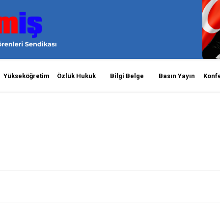
Yükseköğretim
Özlük Hukuk
Bilgi Belge
Basın Yayın
Konf