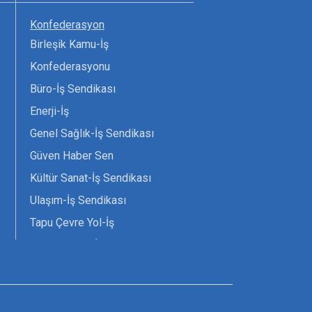
Konfederasyon
Birleşik Kamu-İş
Konfederasyonu
Büro-İş Sendikası
Enerji-İş
Genel Sağlık-İş Sendikası
Güven Haber Sen
Kültür Sanat-İş Sendikası
Ulaşım-İş Sendikası
Tapu Çevre Yol-İş
Tarım Orman-İş Sendikası
Tüm Yerel-Sen
Uzman Diyanet - Sen