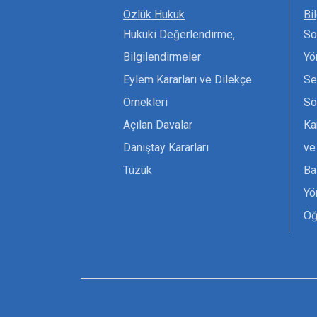
Özlük Hukuk
Bi
Hukuki Değerlendirme,
So
Bilgilendirmeler
Yö
Eylem Kararları ve Dilekçe
Se
Örnekleri
Sö
Açılan Davalar
Ka
Danıştay Kararları
ve
Tüzük
Ba
Yö
Öğ
Ta
Or
Se
Tü