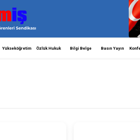
Yükseköğretim
Özlük Hukuk
Bilgi Belge
Basın Yayın
Konf