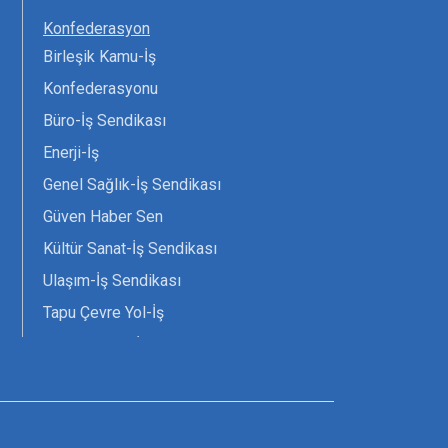
Konfederasyon
Birleşik Kamu-İş
Konfederasyonu
Büro-İş Sendikası
Enerji-İş
Genel Sağlık-İş Sendikası
Güven Haber Sen
Kültür Sanat-İş Sendikası
Ulaşım-İş Sendikası
Tapu Çevre Yol-İş
Tarım Orman-İş Sendikası
Tüm Yerel-Sen
Uzman Diyanet - Sen