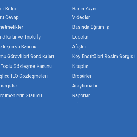
lgi Belge
Basın Yayın
ru Cevap
Videolar
netmelikler
Basında Eğitim İş
ndikalar ve Toplu İş
Logolar
zleşmesi Kanunu
Afişler
mu Görevlileri Sendikaları
Köy Enstitüleri Resim Sergisi
 Toplu Sözleşme Kanunu
Kitaplar
şlıca ILO Sözleşmeleri
Broşürler
nergeler
Araştırmalar
retmenlerin Statüsü
Raporlar
vsiyesi 1966 ILO-UNESCO
TÖS Arşivi
tak Belgesi
Ekenek Dergimiz
çim Formları
Pankartlar
zük
Kokartlar