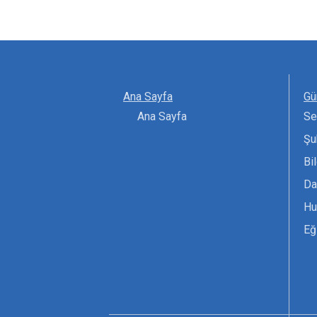
Ana Sayfa
Gü
Ana Sayfa
Se
Şu
Bi
Da
Hu
Eğ