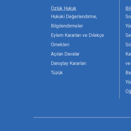
Özlük Hukuk
Bi
Hukuki Değerlendirme,
So
Bilgilendirmeler
Yö
Eylem Kararları ve Dilekçe
Se
Örnekleri
Sö
Açılan Davalar
Ka
Danıştay Kararları
ve
Tüzük
Ba
Yö
Öğ
Ta
Or
Se
Tü