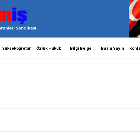
Yükseköğretim
Özlük Hukuk
Bilgi Belge
Basın Yayın
Konf