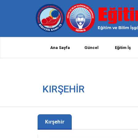
Ana Sayfa
Güncel
Eğitim İş
KIRŞEHİR
Kırşehir