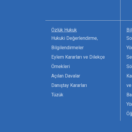
Özlük Hukuk
Bi
Hukuki Değerlendirme,
So
Bilgilendirmeler
Yö
Eylem Kararları ve Dilekçe
Se
Örnekleri
Sö
Açılan Davalar
Ka
Danıştay Kararları
ve
Tüzük
Ba
Yö
Öğ
Ta