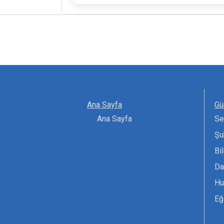
Ana Sayfa
Gü
Ana Sayfa
Se
Şu
Bi
Da
Hu
Eğ