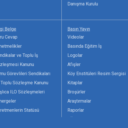
Danışma Kurulu
lgi Belge
Basın Yayın
ru Cevap
Videolar
netmelikler
Basında Eğitim İş
ndikalar ve Toplu İş
Logolar
zleşmesi Kanunu
Afişler
mu Görevlileri Sendikaları
Köy Enstitüleri Resim Sergisi
 Toplu Sözleşme Kanunu
Kitaplar
şlıca ILO Sözleşmeleri
Broşürler
nergeler
Araştırmalar
retmenlerin Statüsü
Raporlar
vsiyesi 1966 ILO-UNESCO
TÖS Arşivi