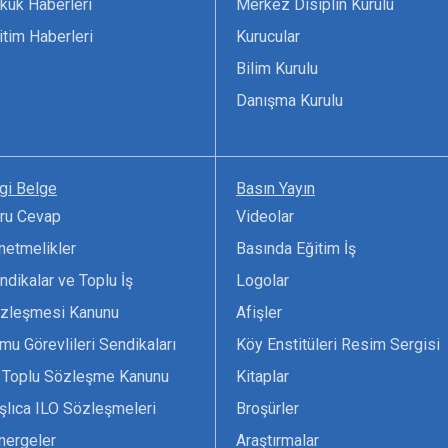
kuk Haberleri
Merkez Disiplin Kurulu
itim Haberleri
Kurucular
Bilim Kurulu
Danışma Kurulu
lgi Belge
Basın Yayın
ru Cevap
Videolar
netmelikler
Basında Eğitim İş
ndikalar ve Toplu İş
Logolar
zleşmesi Kanunu
Afişler
mu Görevlileri Sendikaları
Köy Enstitüleri Resim Sergisi
 Toplu Sözleşme Kanunu
Kitaplar
şlıca ILO Sözleşmeleri
Broşürler
nergeler
Araştırmalar