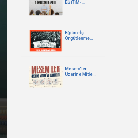
EĞİTİM-
ÖĞRETİM YILI
DÖNEM SONU
RAPORU
Eğitim-İş
Örgütlenme
Bülteni -
Haziran 2026
Mesem’ler
Üzerine Mitler
ve Gerçekler