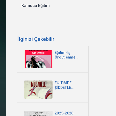
Kamucu Eğitim
İlginizi Çekebilir
Eğitim-İş
Örgütlenme
Bülteni -
Temmuz 2026
EĞİTİMDE
ŞİDDETLE
MÜCADELE:
GÜVENLİ
OKULLAR
NASIL
MÜMKÜN
2025-2026
OLABİLİR?