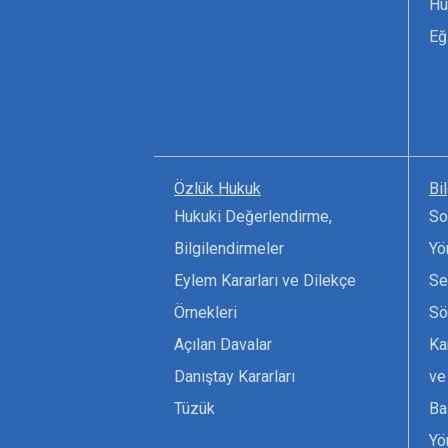
Hu
Eğ
Özlük Hukuk
Bi
Hukuki Değerlendirme,
So
Bilgilendirmeler
Yö
Eylem Kararları ve Dilekçe
Se
Örnekleri
Sö
Açılan Davalar
Ka
Danıştay Kararları
ve
Tüzük
Ba
Yö