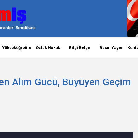
Yükseköğretim
Özlük Hukuk
Bilgi Belge
Basın Yayın
Konf
en Alım Gücü, Büyüyen Geçim