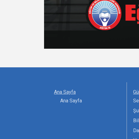
Ana Sayfa
Gü
Ana Sayfa
Se
Şu
Bi
Da