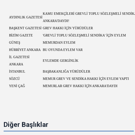
KAMU EMEKÇİLERİ GREVLİ TOPLU SÖZLEŞMELİ SENDİKA
AYDINLIK GAZETESİ
ANKARA'DAYDI!
BAŞKENT GAZETESİ
GREV HAKKI İÇİN YÜRÜDÜLER
BİZİM GAZETE
'GREVLİ TOPLU SÖZLEŞMELİ SENDİKA' İÇİN EYLEM
GÜNEŞ
MEMURDAN EYLEM
HÜRRİYET ANKARA
BU OYUNDA EYLEM VAR
İL GAZETESİ
EYLEMDE GERGİNLİK
ANKARA
İSTANBUL
BAŞBAKANLIĞA YÜRÜDÜLER
SÖZCÜ
MEMUR GREV VE SENDİKA HAKKI İÇİN EYLEM YAPTI
YENİ ÇAĞ
MEMURLAR GREV HAKKI İÇİN ANKARA'DAYDI
Diğer Başlıklar