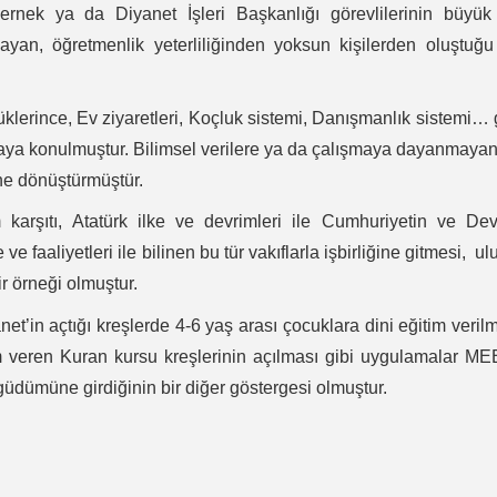
rnek ya da Diyanet İşleri Başkanlığı görevlilerinin büyük 
an, öğretmenlik yeterliliğinden yoksun kişilerden oluştuğu
üklerince, Ev ziyaretleri, Koçluk sistemi, Danışmanlık sistemi… 
maya konulmuştur. Bilimsel verilere ya da çalışmaya dayanmaya
ine dönüştürmüştür.
karşıtı, Atatürk ilke ve devrimleri ile Cumhuriyetin ve De
e faaliyetleri ile bilinen bu tür vakıflarla işbirliğine gitmesi, ul
ir örneği olmuştur.
net’in açtığı kreşlerde 4-6 yaş arası çocuklara dini eğitim veril
im veren Kuran kursu kreşlerinin açılması gibi uygulamalar ME
n güdümüne girdiğinin bir diğer göstergesi olmuştur.