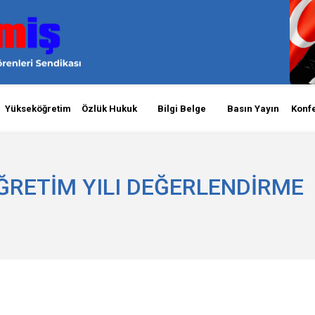
Yükseköğretim
Özlük Hukuk
Bilgi Belge
Basın Yayın
Konf
ÖĞRETİM YILI DEĞERLENDİRME