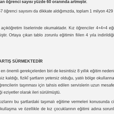
an öğrenci sayısı
yüzde 60 oranında artmıştır.
57 öğrenci sayısını da dikkate aldığımızda, toplam 1 milyon 429
i açıköğretim liselerinde okumaktadır. Kız öğrenciler 4+4+4 eğ
iştir. Ortaya çıkan tablo zorunlu eğitimin fiilen 4 yıla indirildiğ
 ARTIŞ SÜRMEKTEDİR
 en önemli gerekçelerden biri de kesintisiz 8 yıllık eğitim neden
 kaldığı, fizikî şartların yetersiz olduğu, yatılı bölge okulların
rencilerin taşınması için tahsis edilen servislerin uzun mesafe
ği eziyetler olarak ileri sürülmüştü.
kızlarını bu şartlardaki taşımalı eğitime vermeleri konusunda c
ullaşma ve özellikle de kız çocuklarının eğitimi adına sorun