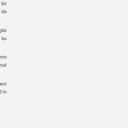
bir
 da
gibi
n bu
vrim
usal
mesi
B’in