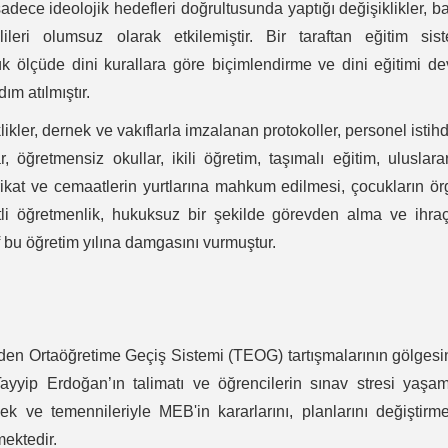
 sadece ideolojik hedefleri doğrultusunda yaptığı değişiklikler, b
ileri olumsuz olarak etkilemiştir. Bir taraftan eğitim sis
üyük ölçüde dini kurallara göre biçimlendirme ve dini eğitimi de
m atılmıştır.
ikler, dernek ve vakıflarla imzalanan protokoller, personel isti
lar, öğretmensiz okullar, ikili öğretim, taşımalı eğitim, uluslara
tarikat ve cemaatlerin yurtlarına mahkum edilmesi, çocukların ö
etli öğretmenlik, hukuksuz bir şekilde görevden alma ve ihraç
 bu öğretim yılına damgasını vurmuştur.
mden Ortaöğretime Geçiş Sistemi (TEOG) tartışmalarının gölges
yip Erdoğan’ın talimatı ve öğrencilerin sınav stresi yaşam
ilek ve temennileriyle MEB'in kararlarını, planlarını değiştirm
mektedir.