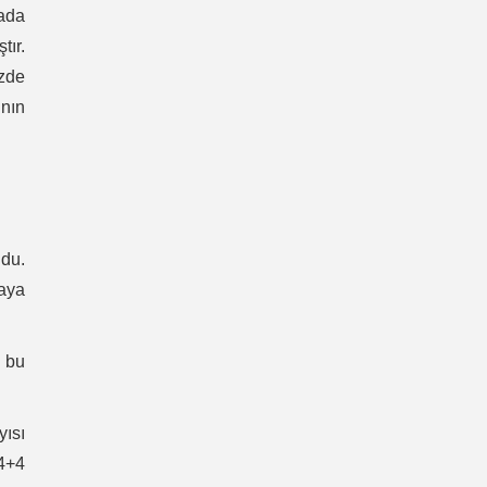
tada
tır.
üzde
nın
ldu.
taya
k bu
ısı
+4+4