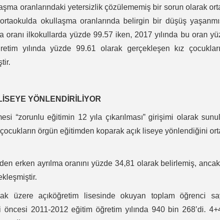
laşma oranlarındaki yetersizlik çözülememiş bir sorun olarak or
ve ortaokulda okullaşma oranlarında belirgin bir düşüş yaşanmış
a oranı ilkokullarda yüzde 99.57 iken, 2017 yılında bu oran y
retim yılında yüzde 99.61 olarak gerçekleşen kız çocukları
tir.
İSEYE YÖNLENDİRİLİYOR
 “zorunlu eğitimin 12 yıla çıkarılması” girişimi olarak sunu
 çocukların örgün eğitimden koparak açık liseye yönlendiğini or
en erken ayrılma oranını yüzde 34,81 olarak belirlemiş, anca
kleşmiştir.
mak üzere açıköğretim lisesinde okuyan toplam öğrenci say
 öncesi 2011-2012 eğitim öğretim yılında 940 bin 268’di. 4