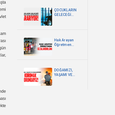
aşta
DEVLETİ VE
MİLLET
temi
ÇOCUKLARIN
EGEMENLİĞİDİR
GELECEĞİ
vlet
OKULDAN
UZAKLAŞTIRILDIKÇA
KARARIYOR
hdam
Hak Arayan
rası
Öğretmen
rgün
Cezalandırılamaz!
lar,
DOĞAMIZI,
YAŞAMI VE
GELECEĞİMİZİ
KORUMAK
ZORUNDAYIZ!
inde
ası
ekte