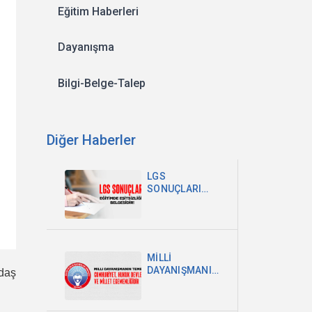
Eğitim Haberleri
Dayanışma
Bilgi-Belge-Talep
Diğer Haberler
LGS
SONUÇLARI
EĞİTİMDEKİ
EŞİTSİZLİĞİN
BELGESİDİR
MİLLİ
DAYANIŞMANIN
ğdaş
TEMELİ
CUMHURİYET,
HUKUK