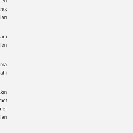
k en
arak
ları
imam
 fen
arma
dahi
akın
zmet
rler
ları