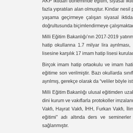
AKP iktidarı döneminde eğitim, siyasal ikti
fazla yıpratılan alan olmuştur. Kindar nesil p
yaşama geçirmeye çalışan siyasal iktidar
doğrultusunda biçimlendirmeye çalışmaktad
Milli Eğitim Bakanlığı’nın 2017-2019 yatırım
hatip okullarına 1.7 milyar lira ayrılması
lisesine karşılık 17 imam hatip lisesi kurul
Birçok imam hatip ortaokulu ve imam hatip 
eğitime son verilmiştir. Bazı okullarda sını
ayrılmış, gerekçe olarak da “veliler böyle is
Milli Eğitim Bakanlığı ulusal eğitimden uza
dini kurum ve vakıflarla protokoller imzal
Vakfı, Hayrat Vakfı, İHH, Furkan Vakfı, İli
eğitimi” adı altında ders ve seminerler v
sağlanmıştır.