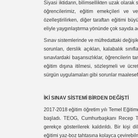
Siyasi iktidarın, bilimsellikten uzak olarak
öğrencilerimiz, eğitim emekçileri ve vel
özelleştirilirken, diğer taraftan eğitimi b
eliyle yaygınlaştırma yönünde çok sayıda adı
Sınav sistemlerinde ve müfredattaki değişikl
sorunları, derslik açıkları, kalabalık sınıf
sınavlardaki başarısızlıklar, öğrencilerin 
eğitim dışına itilmesi, sözleşmeli ve ücr
sürgün uygulamaları gibi sorunlar maalesef
İKİ SINAV SİSTEMİ BİRDEN DEĞİŞTİ
2017-2018 eğitim öğretim yılı Temel Eğiti
başladı. TEOG, Cumhurbaşkanı Recep Tay
gerekçe gösterilerek kaldırıldı. Bir kişi d
eğitimi yaz-boz tahtasına kolayca çevirebil