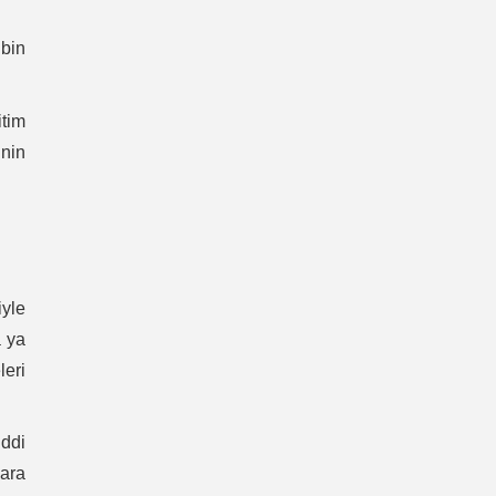
 bin
itim
inin
iyle
a ya
leri
iddi
lara