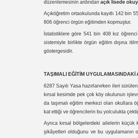
düzenlemesinin ardından
açık lisede okuy
Açıköğretim ortaokulunda kayıtlı 142 bin 5
806 öğrenci örgün eğitimden kopmuştur.
İstatistiklere göre 541 bin 408 kız öğrenc
sistemiyle birlikte örgün eğitim dışına itilm
göstergesidir.
TAŞIMALI EĞİTİM UYGULAMASINDAKİ
6287 Sayılı Yasa hazırlanırken ileri sürülen
kırsal kesimde pek çok köy okulunun işlevsiz
da taşımalı eğitim merkezi olan okullara öğ
kat ettiği ve öğrencilerin bu yolculukta çekti
Ayrıca kırsal bölgelerdeki ailelerin küçük 
şikâyetleri olduğunu ve bu uygulamanın ok