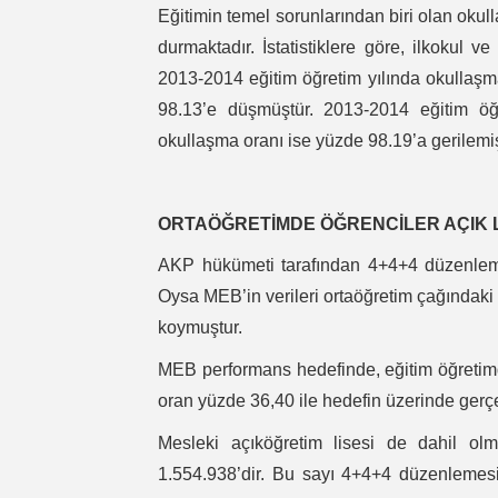
Eğitimin temel sorunlarından biri olan okul
durmaktadır. İstatistiklere göre, ilkokul 
2013-2014 eğitim öğretim yılında okullaşm
98.13’e düşmüştür. 2013-2014 eğitim öğ
okullaşma oranı ise yüzde 98.19’a gerilemiş
ORTAÖĞRETİMDE ÖĞRENCİLER AÇIK L
AKP hükümeti tarafından 4+4+4 düzenlemesi
Oysa MEB’in verileri ortaöğretim çağındaki
koymuştur.
MEB performans hedefinde, eğitim öğretimd
oran yüzde 36,40 ile hedefin üzerinde gerçe
Mesleki açıköğretim lisesi de dahil ol
1.554.938’dir. Bu sayı 4+4+4 düzenlemesi