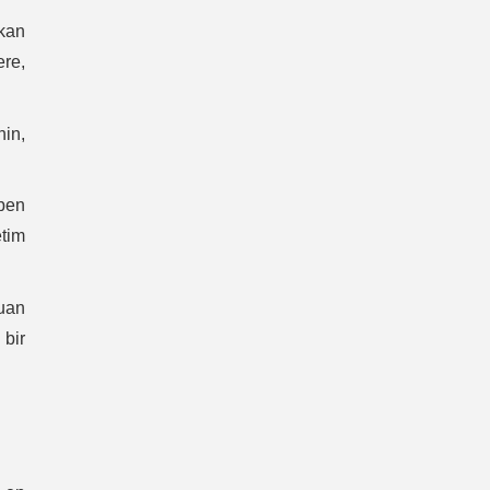
kan
ere,
in,
.
“ben
etim
uan
 bir