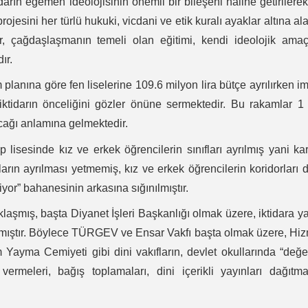
darın egemen ideolojisinin önemli bir bileşeni haline getirilere
rojesini her türlü hukuki, vicdani ve etik kuralı ayaklar altına al
, çağdaşlaşmanın temeli olan eğitimi, kendi ideolojik amaç
ır.
 planına göre fen liselerine 109.6 milyon lira bütçe ayrılırken 
, iktidarın önceliğini gözler önüne sermektedir. Bu rakamlar 1
acağı anlamına gelmektedir.
lisesinde kız ve erkek öğrencilerin sınıfları ayrılmış yani k
fların ayrılması yetmemiş, kız ve erkek öğrencilerin koridorları 
tiyor” bahanesinin arkasına sığınılmıştır.
klaşmış, başta Diyanet İşleri Başkanlığı olmak üzere, iktidara y
anmıştır. Böylece TÜRGEV ve Ensar Vakfı başta olmak üzere, Hi
m Yayma Cemiyeti gibi dini vakıfların, devlet okullarında “değe
ermeleri, bağış toplamaları, dini içerikli yayınları dağıtma