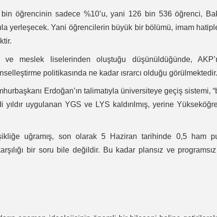
 bin öğrencinin sadece %10’u, yani 126 bin 536 öğrenci, Ba
 okula yerleşecek. Yani öğrencilerin büyük bir bölümü, imam hatipl
tir.
ve meslek liselerinden oluştuğu düşünüldüğünde, AKP’n
nselleştirme politikasında ne kadar ısrarcı olduğu görülmektedir
urbaşkanı Erdoğan’ın talimatıyla üniversiteye geçiş sistemi, 
Yedi yıldır uygulanan YGS ve LYS kaldırılmış, yerine Yükseköğr
şikliğe uğramış, son olarak 5 Haziran tarihinde 0,5 ham p
arşılığı bir soru bile değildir. Bu kadar plansız ve programsız