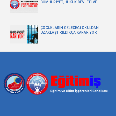
CUMHURİYET, HUKUK DEVLETİ VE
MİLLET EGEMENLİĞİDİR
ÇOCUKLARIN GELECEĞİ OKULDAN
UZAKLAŞTIRILDIKÇA KARARIYOR