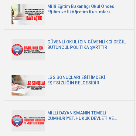
Milli Eğitim Bakanlığı Okul Öncesi
Eğitim ve İlköğretim Kurumları
Yönetmeliğine Dava Açtık
GÜVENLİ OKUL İÇİN GÜVENLİKÇİ DEĞİL,
BÜTÜNCÜL POLİTİKA ŞARTTIR
LGS SONUÇLARI EĞİTİMDEKİ
EŞİTSİZLİĞİN BELGESİDİR
MİLLİ DAYANIŞMANIN TEMELİ
CUMHURİYET, HUKUK DEVLETİ VE
MİLLET EGEMENLİĞİDİR