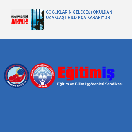
ÇOCUKLARIN GELECEĞİ OKULDAN
UZAKLAŞTIRILDIKÇA KARARIYOR