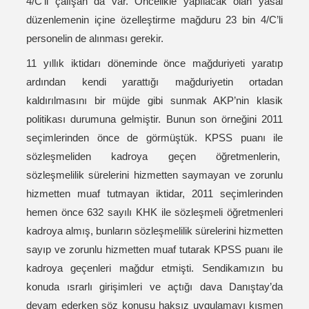
4/C’li çalışan da var. Öncelikle yapılacak olan yasal
düzenlemenin içine özelleştirme mağduru 23 bin 4/C’li
personelin de alınması gerekir.
11 yıllık iktidarı döneminde önce mağduriyeti yaratıp
ardından kendi yarattığı mağduriyetin ortadan
kaldırılmasını bir müjde gibi sunmak AKP’nin klasik
politikası durumuna gelmiştir. Bunun son örneğini 2011
seçimlerinden önce de görmüştük. KPSS puanı ile
sözleşmeliden kadroya geçen öğretmenlerin,
sözleşmelilik sürelerini hizmetten saymayan ve zorunlu
hizmetten muaf tutmayan iktidar, 2011 seçimlerinden
hemen önce 632 sayılı KHK ile sözleşmeli öğretmenleri
kadroya almış, bunların sözleşmelilik sürelerini hizmetten
sayıp ve zorunlu hizmetten muaf tutarak KPSS puanı ile
kadroya geçenleri mağdur etmişti. Sendikamızın bu
konuda ısrarlı girişimleri ve açtığı dava Danıştay’da
devam ederken söz konusu haksız uygulamayı kısmen