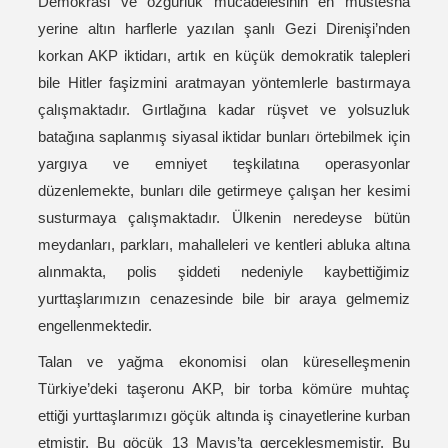
Demokrasi ve özgürlük mücadelesinin en müstesna
yerine altın harflerle yazılan şanlı Gezi Direnişi’nden
korkan AKP iktidarı, artık en küçük demokratik talepleri
bile Hitler faşizmini aratmayan yöntemlerle bastırmaya
çalışmaktadır. Gırtlağına kadar rüşvet ve yolsuzluk
batağına saplanmış siyasal iktidar bunları örtebilmek için
yargıya ve emniyet teşkilatına operasyonlar
düzenlemekte, bunları dile getirmeye çalışan her kesimi
susturmaya çalışmaktadır. Ülkenin neredeyse bütün
meydanları, parkları, mahalleleri ve kentleri abluka altına
alınmakta, polis şiddeti nedeniyle kaybettiğimiz
yurttaşlarımızın cenazesinde bile bir araya gelmemiz
engellenmektedir.
Talan ve yağma ekonomisi olan küreselleşmenin
Türkiye’deki taşeronu AKP, bir torba kömüre muhtaç
ettiği yurttaşlarımızı göçük altında iş cinayetlerine kurban
etmiştir. Bu göçük 13 Mayıs’ta gerçekleşmemiştir. Bu