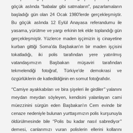
göçük aslında “babalar gibi satmaların”, pazarlamaların
başladığı gün olan 24 Ocak 1980’lerde gerçekleşmiştir.
Bu göçük aslında 12 Eylül Anayasa referandumu ile
yasama, yürütme ve yargı erkinin tek elde toplandığı gün
gerçekleşmiştir. Yüzlerce maden işçimizin iş cinayetine
kurban gittiği Soma’da Başbakan’ın bir maden işçisini
tokatladığı, iki polis tarafından yere yatırılmış
vatandaşımızın Başbakan müşaviri tarafından
tekmelendiği fotoğraf, Türkiye’de demokrasi ve
özgürlüklerin de katledildiğinin en somut fotoğrafıdır.
‘’Camiye ayakkabıları ve bira şişeleri ile girdiler’’ yalanını
meydan meydan söyleyen, kendisini yalanlayan cami
müezzinini sürgün eden Başbakan’ın Cem evinde bir
cenaze nedeniyle bulunan yurttaşımızın polis kurşunuyla
öldürülmesinde bile ‘’Polis bu kadar nasıl sabrediyor’’
demesi, canlarımızı vuran polislerin ellerini kollarını