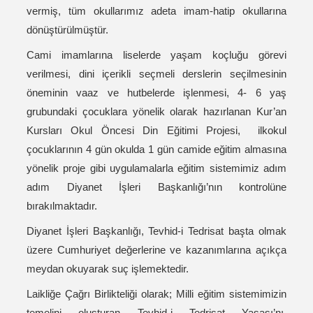
vermiş, tüm okullarımız adeta imam-hatip okullarına
dönüştürülmüştür.
Cami imamlarına liselerde yaşam koçluğu görevi
verilmesi, dini içerikli seçmeli derslerin seçilmesinin
öneminin vaaz ve hutbelerde işlenmesi, 4- 6 yaş
grubundaki çocuklara yönelik olarak hazırlanan Kur’an
Kursları Okul Öncesi Din Eğitimi Projesi, ilkokul
çocuklarının 4 gün okulda 1 gün camide eğitim almasına
yönelik proje gibi uygulamalarla eğitim sistemimiz adım
adım Diyanet İşleri Başkanlığı’nın kontrolüne
bırakılmaktadır.
Diyanet İşleri Başkanlığı, Tevhid-i Tedrisat başta olmak
üzere Cumhuriyet değerlerine ve kazanımlarına açıkça
meydan okuyarak suç işlemektedir.
Laikliğe Çağrı Birlikteliği olarak; Milli eğitim sistemimizin
temelini oluşturan Tevhid-i Tedrisat Yasası’nı,