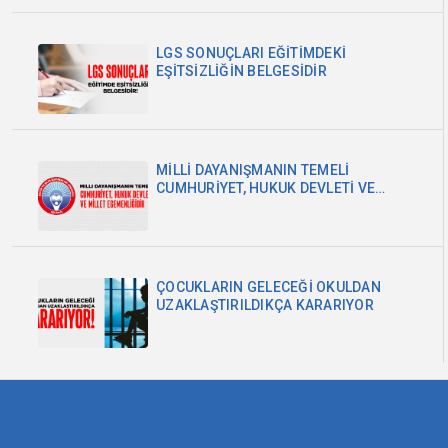
LGS SONUÇLARI EĞİTİMDEKİ
EŞİTSİZLİĞİN BELGESİDİR
MİLLİ DAYANIŞMANIN TEMELİ
CUMHURİYET, HUKUK DEVLETİ VE
MİLLET EGEMENLİĞİDİR
ÇOCUKLARIN GELECEĞİ OKULDAN
UZAKLAŞTIRILDIKÇA KARARIYOR