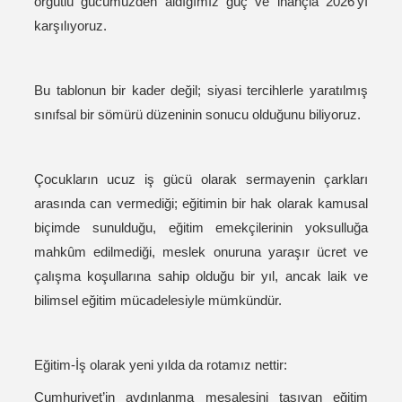
örgütlü gücümüzden aldığımız güç ve inançla 2026’yı
karşılıyoruz.
Bu tablonun bir kader değil; siyasi tercihlerle yaratılmış
sınıfsal bir sömürü düzeninin sonucu olduğunu biliyoruz.
Çocukların ucuz iş gücü olarak sermayenin çarkları
arasında can vermediği; eğitimin bir hak olarak kamusal
biçimde sunulduğu, eğitim emekçilerinin yoksulluğa
mahkûm edilmediği, meslek onuruna yaraşır ücret ve
çalışma koşullarına sahip olduğu bir yıl, ancak laik ve
bilimsel eğitim mücadelesiyle mümkündür.
Eğitim-İş olarak yeni yılda da rotamız nettir:
Cumhuriyet’in aydınlanma meşalesini taşıyan eğitim