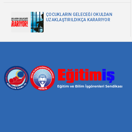
ÇOCUKLARIN GELECEĞİ OKULDAN
UZAKLAŞTIRILDIKÇA KARARIYOR