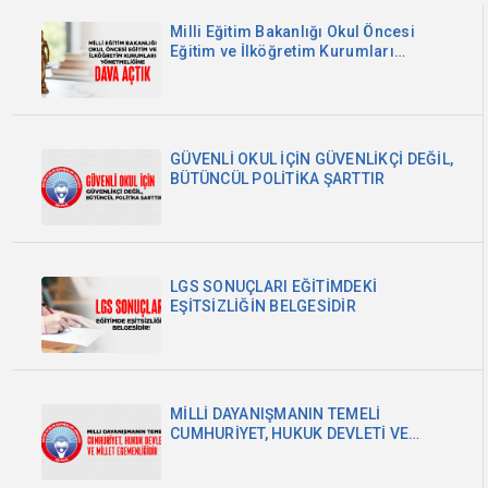
Milli Eğitim Bakanlığı Okul Öncesi
Eğitim ve İlköğretim Kurumları
Yönetmeliğine Dava Açtık
GÜVENLİ OKUL İÇİN GÜVENLİKÇİ DEĞİL,
BÜTÜNCÜL POLİTİKA ŞARTTIR
LGS SONUÇLARI EĞİTİMDEKİ
EŞİTSİZLİĞİN BELGESİDİR
MİLLİ DAYANIŞMANIN TEMELİ
CUMHURİYET, HUKUK DEVLETİ VE
MİLLET EGEMENLİĞİDİR