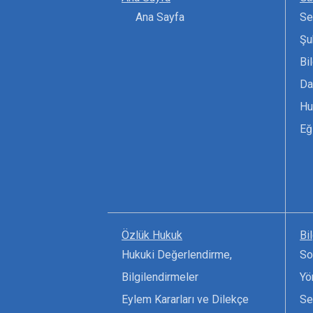
Ana Sayfa
Se
Şu
Bi
Da
Hu
Eğ
Özlük Hukuk
Bi
Hukuki Değerlendirme,
So
Bilgilendirmeler
Yö
Eylem Kararları ve Dilekçe
Se