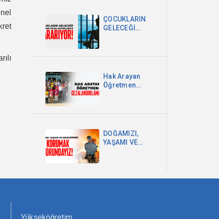
DEVLETİ VE
nel
MİLLET
ÇOCUKLARIN
EGEMENLİĞİDİR
ret
GELECEĞİ
OKULDAN
UZAKLAŞTIRILDIKÇA
KARARIYOR
rılı
Hak Arayan
Öğretmen
Cezalandırılamaz!
DOĞAMIZI,
YAŞAMI VE
GELECEĞİMİZİ
KORUMAK
ZORUNDAYIZ!
Yükseköğretim