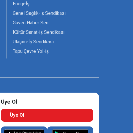
Enerji-İş
Genel Sağlık-İş Sendikası
Güven Haber Sen
Kültür Sanat-İş Sendikası
Ulaşım-İş Sendikası
Tapu Çevre Yol-İş
Tarım Orman-İş Sendikası
Tüm Yerel-Sen
Uzman Diyanet - Sen
Üye Ol
Üye Ol