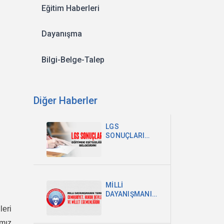
Eğitim Haberleri
Dayanışma
Bilgi-Belge-Talep
Diğer Haberler
LGS
SONUÇLARI
EĞİTİMDEKİ
EŞİTSİZLİĞİN
BELGESİDİR
MİLLİ
DAYANIŞMANIN
TEMELİ
eri
CUMHURİYET,
HUKUK
mız