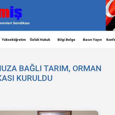
Yükseköğretim
Özlük Hukuk
Bilgi Belge
Basın Yayın
Konf
ZA BAĞLI TARIM, ORMAN
KASI KURULDU