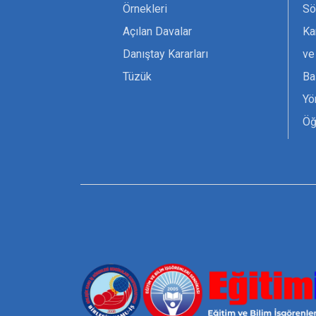
Örnekleri
Sö
Açılan Davalar
Ka
Danıştay Kararları
ve
Tüzük
Ba
Yö
Öğ
Ta
Or
Se
Tü