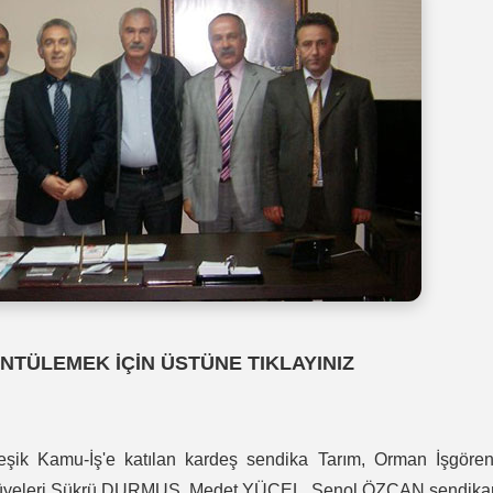
NTÜLEMEK İÇİN ÜSTÜNE TIKLAYINIZ
şik Kamu-İş'e katılan kardeş sendika Tarım, Orman İşgörenl
u üyeleri Şükrü DURMUŞ, Medet YÜCEL, Şenol ÖZCAN sendika