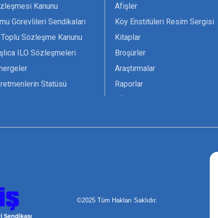
zleşmesi Kanunu
Afişler
mu Görevlileri Sendikaları
Köy Enstitüleri Resim Sergisi
 Toplu Sözleşme Kanunu
Kitaplar
şlıca ILO Sözleşmeleri
Broşürler
nergeler
Araştırmalar
retmenlerin Statüsü
Raporlar
vsiyesi 1966 ILO-UNESCO
TÖS Arşivi
tak Belgesi
Ekenek Dergimiz
çim Formları
Pankartlar
zük
Kokartlar
Kamucu Eğitim
©2025 Tüm Hakları Saklıdır.