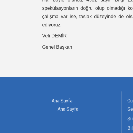
spekülasyonların doğru olup olmadığı kon
çalışma var ise, taslak düzeyinde de ols
ediyoruz.
Veli DEMİR
Genel Başkan
Ana Sayfa
Gü
Ana Sayfa
Se
Şu
Bi