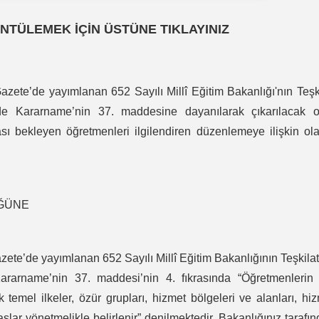
NTÜLEMEK İÇİN ÜSTÜNE TIKLAYINIZ
azete’de yayımlanan 652 Sayılı Millî Eğitim Bakanlığı'nın Teşk
 Kararname’nin 37. maddesine dayanılarak çıkarılacak o
sı bekleyen öğretmenleri ilgilendiren düzenlemeye ilişkin ol
ÜĞÜNE
zete’de yayımlanan 652 Sayılı Millî Eğitim Bakanlığının Teşkila
arname’nin 37. maddesi’nin 4. fıkrasında “Öğretmenlerin 
 temel ilkeler, özür grupları, hizmet bölgeleri ve alanları, hi
slar yönetmelikle belirlenir” denilmektedir. Bakanlığınız tarafı