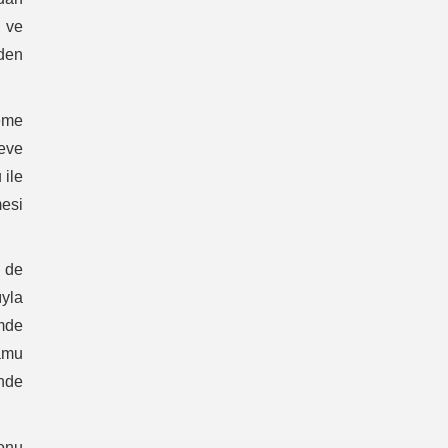
a ve
eden
eme
reve
 ile
mesi
 de
yla
imde
Kamu
önde
onu