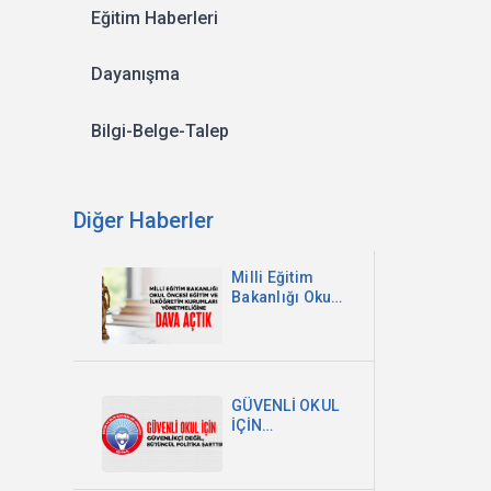
Eğitim Haberleri
Dayanışma
Bilgi-Belge-Talep
Diğer Haberler
Milli Eğitim
Bakanlığı Okul
Öncesi Eğitim
ve İlköğretim
Kurumları
Yönetmeliğine
Dava Açtık
GÜVENLİ OKUL
İÇİN
GÜVENLİKÇİ
DEĞİL,
BÜTÜNCÜL