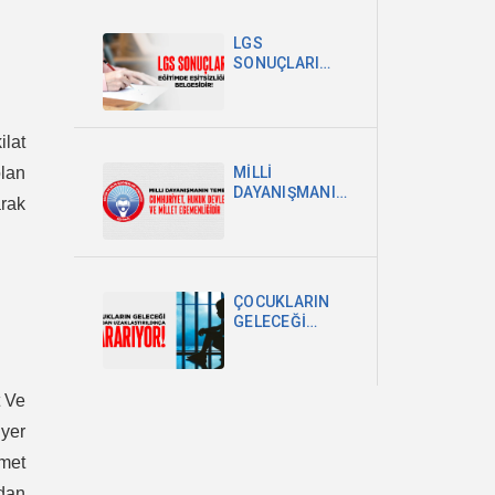
POLİTİKA
ŞARTTIR
LGS
SONUÇLARI
EĞİTİMDEKİ
EŞİTSİZLİĞİN
BELGESİDİR
ilat
lan
MİLLİ
DAYANIŞMANIN
arak
TEMELİ
CUMHURİYET,
HUKUK
DEVLETİ VE
MİLLET
ÇOCUKLARIN
EGEMENLİĞİDİR
GELECEĞİ
OKULDAN
UZAKLAŞTIRILDIKÇA
KARARIYOR
t Ve
yer
zmet
ndan