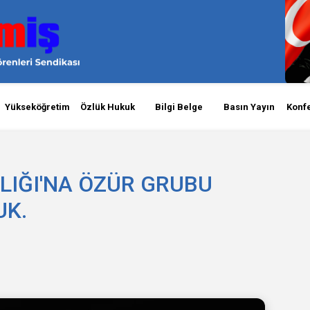
Yükseköğretim
Özlük Hukuk
Bilgi Belge
Basın Yayın
Konf
NLIĞI'NA ÖZÜR GRUBU
UK.