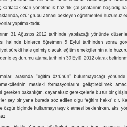
ıkarılacak olan yönetmelik hazırlık çalışmalarının başladığın
aklarında, özür grubu atması bekleyen öğretmenleri huzursuz 
yonlar yapılmaktadır.
arının 31 Ağustos 2012 tarihinde yapılacağı yönünde düzenl
ması halinde binlerce öğretmen 5 Eylül tarihinden sonra gö
et sürekli hale gelmiş olacak, eğitim emekçilerinin aile huzuru
denle eş durumu atama tarihinin 30 Eylül 2012 olarak belirlen
aları arasında ''eğitim özrünün'' bulunmayacağı yönünde
emekçilerinin mesleki formasyonlarını geliştirebilmek amacı
 gereken bakanlığın, dayanaksız gerekçelerle bu tür bir giriş
Her şey bir yana burada söz edilen olgu “eğitim hakkı” dır. 
 ve özgür biçimde kullanmayı teşvik etmesi beklenirken, aksi y
maz.
Edinme Hakkı Kanunu hükümleri uyarınca işbu yazımıza k