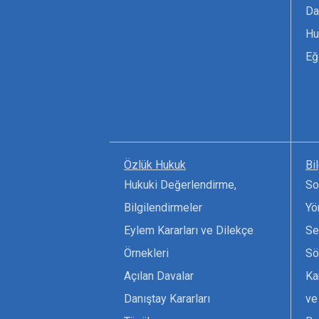
Da
Hu
Eğ
Özlük Hukuk
Bi
Hukuki Değerlendirme,
So
Bilgilendirmeler
Yö
Eylem Kararları ve Dilekçe
Se
Örnekleri
Sö
Açılan Davalar
Ka
Danıştay Kararları
ve