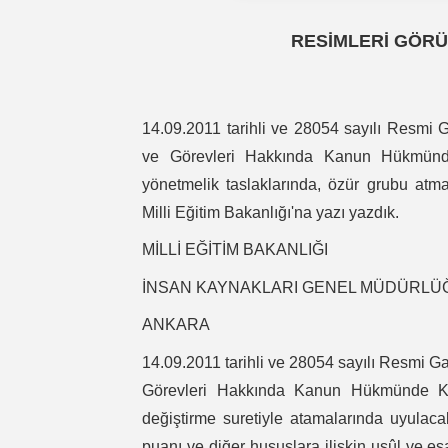
RESİMLERİ GÖRÜ
14.09.2011 tarihli ve 28054 sayılı Resmi G
ve Görevleri Hakkında Kanun Hükmünde
yönetmelik taslaklarında, özür grubu atma
Milli Eğitim Bakanlığı'na yazı yazdık.
MİLLİ EĞİTİM BAKANLIĞI
İNSAN KAYNAKLARI GENEL MÜDÜRL
ANKARA
14.09.2011 tarihli ve 28054 sayılı Resmi Ga
Görevleri Hakkında Kanun Hükmünde Kar
değiştirme suretiyle atamalarında uyulacak
puanı ve diğer hususlara ilişkin usûl ve esa