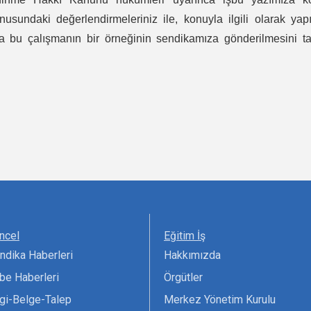
usundaki değerlendirmeleriniz ile, konuyla ilgili olarak yap
a bu çalışmanın bir örneğinin sendikamıza gönderilmesini t
ncel
Eğitim İş
ndika Haberleri
Hakkımızda
be Haberleri
Örgütler
lgi-Belge-Talep
Merkez Yönetim Kurulu