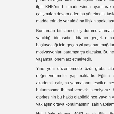
ilgili KHK’nın bu maddesine dayanılarak ç
çalışmaları devam eden bu yönetmelik tasl
maddelerin de yer aldığına ilişkin spekülas
Bunlardan bir tanesi, eş durumu atamal
yapıldığı iddiasıdır. İddianın gerçek ol
başlayacağı için geçen yıl yaşanan mağduriy
motivasyonları paramparça olacaktır. Bu ne
yaşamsal önem arz etmektedir.
Yine yeni düzenlemede özür grubu atam
değerlendirmeler yapılmaktadır. Eğitim 
akademik çalışma yapmalarını teşvik etmesi
bulunmasına ihtimal vermek istemiyoruz. 
otoritesinin bu hakkı olabildiğince yaygın
yaklaşım ortaya konulmasının izahı yapıla
Hal böyle olunca, 4982 sayılı Bilgi 