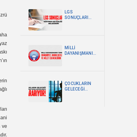
POLİTİKA
ŞARTTIR
LGS
zrü
SONUÇLARI
EĞİTİMDEKİ
EŞİTSİZLİĞİN
BELGESİDİR
daha
 yaz
MİLLİ
askı
DAYANIŞMANIN
TEMELİ
n’ın
CUMHURİYET,
HUKUK
DEVLETİ VE
erin
MİLLET
ÇOCUKLARIN
EGEMENLİĞİDİR
ğlı
GELECEĞİ
OKULDAN
UZAKLAŞTIRILDIKÇA
KARARIYOR
ları
dani
ş ve
dır.