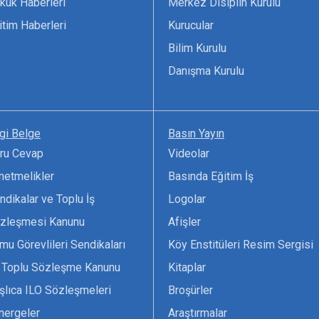
kuk Haberleri
Merkez Disiplin Kurulu
itim Haberleri
Kurucular
Bilim Kurulu
Danışma Kurulu
lgi Belge
Basın Yayın
ru Cevap
Videolar
netmelikler
Basında Eğitim İş
ndikalar ve Toplu İş
Logolar
zleşmesi Kanunu
Afişler
mu Görevlileri Sendikaları
Köy Enstitüleri Resim Sergisi
 Toplu Sözleşme Kanunu
Kitaplar
şlıca ILO Sözleşmeleri
Broşürler
nergeler
Araştırmalar