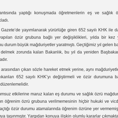
antısında yaptığı konuşmada öğretmenlerin eş ve sağlık ö
ladı.
i Gazete’de yayımlanarak yürürlüğe giren 652 sayılı KHK ile 
yapılan özür grubuna bağlı yer değişiklikleri, yılda bir kez
bu durum büyük mağduriyetler yaratmıştı. Geçtiğimiz yıl gelen b
yı delmek zorunda kalan Bakanlık, bu yıl da yeniden Başbaka
adır.
 arasından çıkan sözle hareket etmek yerine, aynı mağduriyetl
karılan 652 sayılı KHK’yı değiştirmeli ve özür durumuna ba
e düzenlemelidir.
umsuz etkilerine maruz kalan eş durumu ve sağlık özrü mağdur
kın öğrenim özrü grubuna verilmemesinin hiçbir hukuki ve vic
açtığı özür durumu atamalarında öğrenim özrüne yer vermemi
 taşınmıştır. Yargıdan konuya ilişkin olumlu kararlar çıkmakta