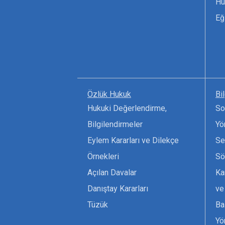
Hu
Eğ
Özlük Hukuk
Bi
Hukuki Değerlendirme,
So
Bilgilendirmeler
Yö
Eylem Kararları ve Dilekçe
Se
Örnekleri
Sö
Açılan Davalar
Ka
Danıştay Kararları
ve
Tüzük
Ba
Yö