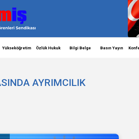
Yükseköğretim
Özlük Hukuk
Bilgi Belge
Basın Yayın
Konf
SINDA AYRIMCILIK