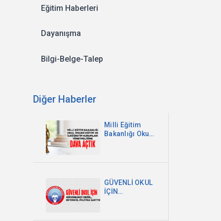
Eğitim Haberleri
Dayanışma
Bilgi-Belge-Talep
Diğer Haberler
Milli Eğitim
Bakanlığı Okul
Öncesi Eğitim
ve İlköğretim
Kurumları
Yönetmeliğine
Dava Açtık
GÜVENLİ OKUL
İÇİN
GÜVENLİKÇİ
DEĞİL,
BÜTÜNCÜL