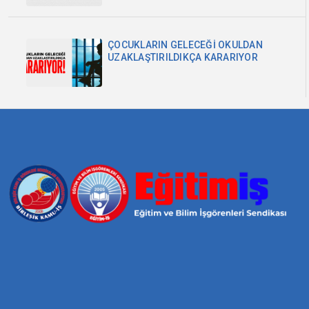
ÇOCUKLARIN GELECEĞİ OKULDAN
UZAKLAŞTIRILDIKÇA KARARIYOR