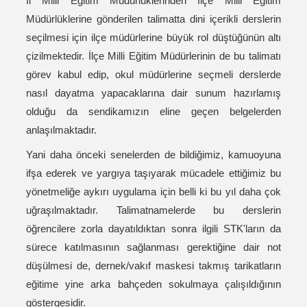
İl Milli Eğitim Müdürlüklerinden İlçe Milli Eğitim
Müdürlüklerine gönderilen talimatta dini içerikli derslerin
seçilmesi için ilçe müdürlerine büyük rol düştüğünün altı
çizilmektedir. İlçe Milli Eğitim Müdürlerinin de bu talimatı
görev kabul edip, okul müdürlerine seçmeli derslerde
nasıl dayatma yapacaklarına dair sunum hazırlamış
olduğu da sendikamızın eline geçen belgelerden
anlaşılmaktadır.
Yani daha önceki senelerden de bildiğimiz, kamuoyuna
ifşa ederek ve yargıya taşıyarak mücadele ettiğimiz bu
yönetmeliğe aykırı uygulama için belli ki bu yıl daha çok
uğraşılmaktadır. Talimatnamelerde bu derslerin
öğrencilere zorla dayatıldıktan sonra ilgili STK'ların da
sürece katılmasının sağlanması gerektiğine dair not
düşülmesi de, dernek/vakıf maskesi takmış tarikatların
eğitime yine arka bahçeden sokulmaya çalışıldığının
göstergesidir.