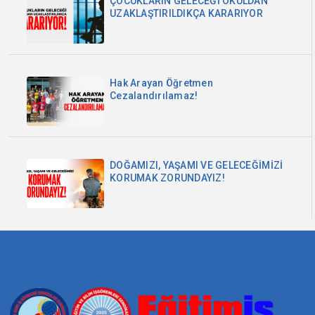
ÇOCUKLARIN GELECEĞİ OKULDAN
UZAKLAŞTIRILDIKÇA KARARIYOR
Hak Arayan Öğretmen
Cezalandırılamaz!
DOĞAMIZI, YAŞAMI VE GELECEĞİMİZİ
KORUMAK ZORUNDAYIZ!