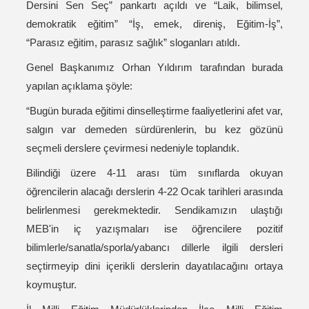
Dersini Sen Seç” pankartı açıldı ve “Laik, bilimsel,
demokratik eğitim” “İş, emek, direniş, Eğitim-İş”,
“Parasız eğitim, parasız sağlık” sloganları atıldı.
Genel Başkanımız Orhan Yıldırım tarafından burada
yapılan açıklama şöyle:
“Bugün burada eğitimi dinselleştirme faaliyetlerini afet var,
salgın var demeden sürdürenlerin, bu kez gözünü
seçmeli derslere çevirmesi nedeniyle toplandık.
Bilindiği üzere 4-11 arası tüm sınıflarda okuyan
öğrencilerin alacağı derslerin 4-22 Ocak tarihleri arasında
belirlenmesi gerekmektedir. Sendikamızın ulaştığı
MEB'in iç yazışmaları ise öğrencilere pozitif
bilimlerle/sanatla/sporla/yabancı dillerle ilgili dersleri
seçtirmeyip dini içerikli derslerin dayatılacağını ortaya
koymuştur.