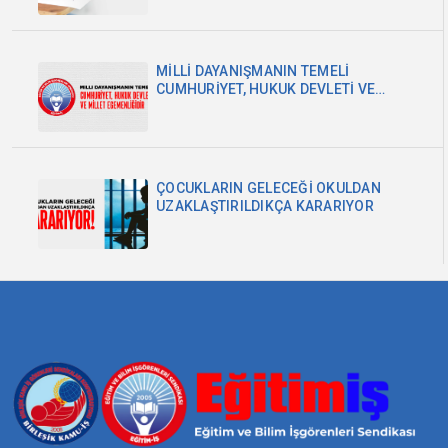
MİLLİ DAYANIŞMANIN TEMELİ
CUMHURİYET, HUKUK DEVLETİ VE
MİLLET EGEMENLİĞİDİR
ÇOCUKLARIN GELECEĞİ OKULDAN
UZAKLAŞTIRILDIKÇA KARARIYOR