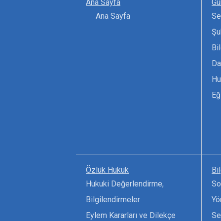
Ana Sayfa
Gü
Ana Sayfa
Se
Şu
Bi
Da
Hu
Eğ
Özlük Hukuk
Bi
Hukuki Değerlendirme,
So
Bilgilendirmeler
Yö
Eylem Kararları ve Dilekçe
Se