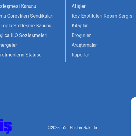
zleşmesi Kanunu
Afişler
mu Görevlileri Sendikaları
Köy Enstitüleri Resim Sergisi
 Toplu Sözleşme Kanunu
Kitaplar
şlıca ILO Sözleşmeleri
Broşürler
nergeler
Araştırmalar
retmenlerin Statüsü
Raporlar
vsiyesi 1966 ILO-UNESCO
TÖS Arşivi
tak Belgesi
Ekenek Dergimiz
çim Formları
Pankartlar
zük
Kokartlar
Kamucu Eğitim
©2025 Tüm Hakları Saklıdır.