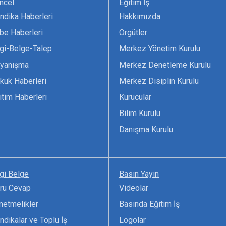
ncel
Eğitim İş
ndika Haberleri
Hakkımızda
be Haberleri
Örgütler
lgi-Belge-Talep
Merkez Yönetim Kurulu
yanışma
Merkez Denetleme Kurulu
kuk Haberleri
Merkez Disiplin Kurulu
itim Haberleri
Kurucular
Bilim Kurulu
Danışma Kurulu
lgi Belge
Basın Yayın
ru Cevap
Videolar
netmelikler
Basında Eğitim İş
ndikalar ve Toplu İş
Logolar