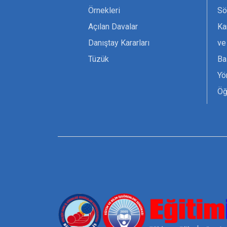
Örnekleri
Sö
Açılan Davalar
Ka
Danıştay Kararları
ve
Tüzük
Ba
Yö
Öğ
Ta
Or
Se
Tü