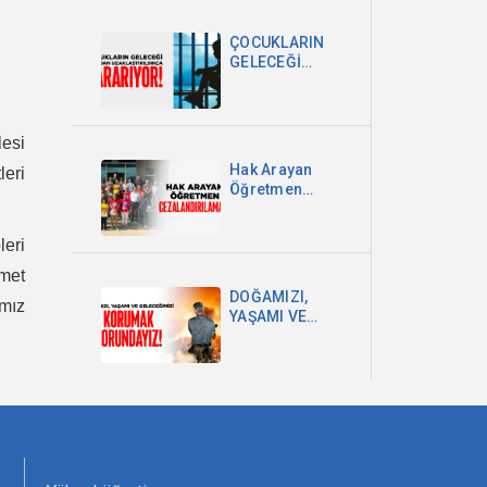
DEVLETİ VE
MİLLET
ÇOCUKLARIN
EGEMENLİĞİDİR
GELECEĞİ
OKULDAN
UZAKLAŞTIRILDIKÇA
KARARIYOR
esi
Hak Arayan
leri
Öğretmen
Cezalandırılamaz!
eri
met
DOĞAMIZI,
mız
YAŞAMI VE
GELECEĞİMİZİ
KORUMAK
ZORUNDAYIZ!