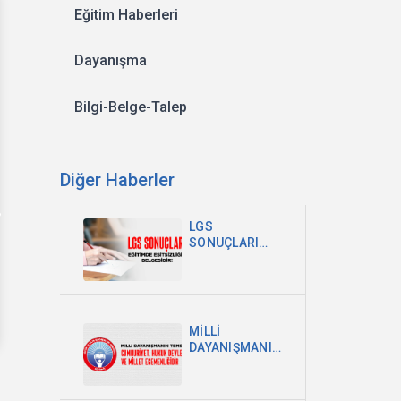
Eğitim Haberleri
Dayanışma
Bilgi-Belge-Talep
Diğer Haberler
LGS
SONUÇLARI
EĞİTİMDEKİ
EŞİTSİZLİĞİN
BELGESİDİR
MİLLİ
DAYANIŞMANIN
TEMELİ
CUMHURİYET,
HUKUK