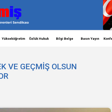
Yükseköğretim
Özlük Hukuk
Bilgi Belge
Basın Yayın
Konf
EK VE GEÇMİŞ OLSUN
OR