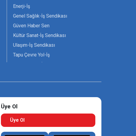
Enerji-İş
Genel Sağlık-İş Sendikası
Güven Haber Sen
Kültür Sanat-İş Sendikası
Ulaşım-İş Sendikası
Tapu Çevre Yol-İş
Tarım Orman-İş Sendikası
Tüm Yerel-Sen
Uzman Diyanet - Sen
Üye Ol
Üye Ol