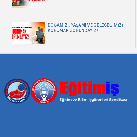
DOĞAMIZI, YAŞAMI VE GELECEĞİMİZİ
KORUMAK ZORUNDAYIZ!