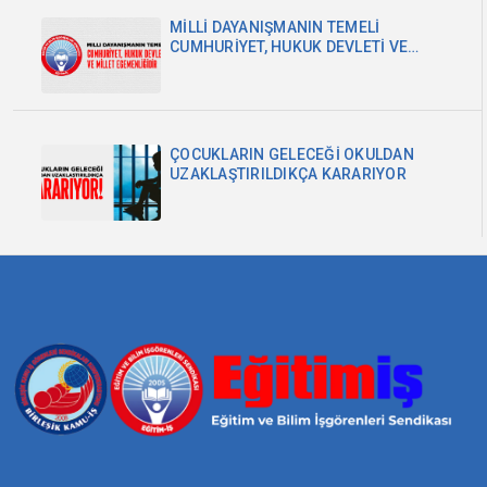
MİLLİ DAYANIŞMANIN TEMELİ
CUMHURİYET, HUKUK DEVLETİ VE
MİLLET EGEMENLİĞİDİR
ÇOCUKLARIN GELECEĞİ OKULDAN
UZAKLAŞTIRILDIKÇA KARARIYOR