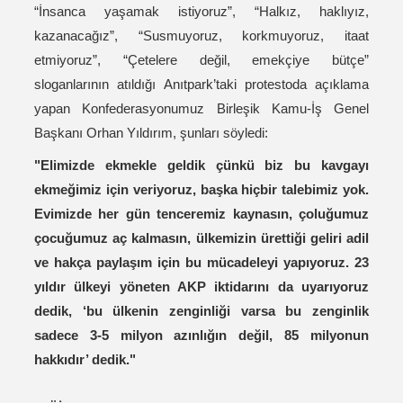
“İnsanca yaşamak istiyoruz”, “Halkız, haklıyız,
kazanacağız”, “Susmuyoruz, korkmuyoruz, itaat
etmiyoruz”, “Çetelere değil, emekçiye bütçe”
sloganlarının atıldığı Anıtpark’taki protestoda açıklama
yapan Konfederasyonumuz Birleşik Kamu-İş Genel
Başkanı Orhan Yıldırım, şunları söyledi:
"Elimizde ekmekle geldik çünkü biz bu kavgayı
ekmeğimiz için veriyoruz, başka hiçbir talebimiz yok.
Evimizde her gün tenceremiz kaynasın, çoluğumuz
çocuğumuz aç kalmasın, ülkemizin ürettiği geliri adil
ve hakça paylaşım için bu mücadeleyi yapıyoruz. 23
yıldır ülkeyi yöneten AKP iktidarını da uyarıyoruz
dedik, ‘bu ülkenin zenginliği varsa bu zenginlik
sadece 3-5 milyon azınlığın değil, 85 milyonun
hakkıdır’ dedik."