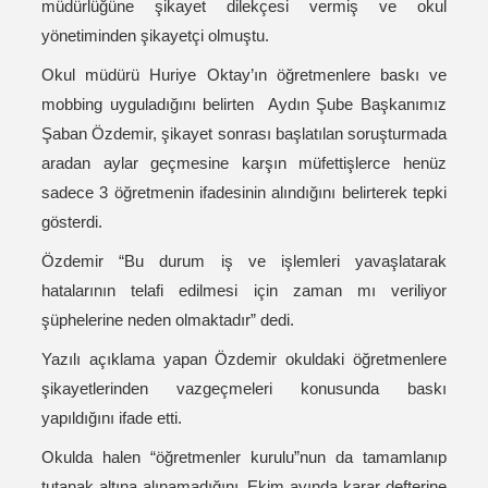
müdürlüğüne şikayet dilekçesi vermiş ve okul
yönetiminden şikayetçi olmuştu.
Okul müdürü Huriye Oktay’ın öğretmenlere baskı ve
mobbing uyguladığını belirten Aydın Şube Başkanımız
Şaban Özdemir, şikayet sonrası başlatılan soruşturmada
aradan aylar geçmesine karşın müfettişlerce henüz
sadece 3 öğretmenin ifadesinin alındığını belirterek tepki
gösterdi.
Özdemir “Bu durum iş ve işlemleri yavaşlatarak
hatalarının telafi edilmesi için zaman mı veriliyor
şüphelerine neden olmaktadır” dedi.
Yazılı açıklama yapan Özdemir okuldaki öğretmenlere
şikayetlerinden vazgeçmeleri konusunda baskı
yapıldığını ifade etti.
Okulda halen “öğretmenler kurulu”nun da tamamlanıp
tutanak altına alınamadığını, Ekim ayında karar defterine