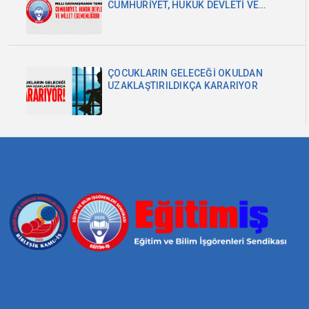
CUMHURİYET, HUKUK DEVLETİ VE
MİLLET EGEMENLİĞİDİR
ÇOCUKLARIN GELECEĞİ OKULDAN
UZAKLAŞTIRILDIKÇA KARARIYOR