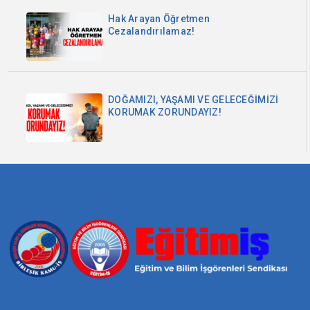
Hak Arayan Öğretmen
Cezalandırılamaz!
DOĞAMIZI, YAŞAMI VE GELECEĞİMİZİ
KORUMAK ZORUNDAYIZ!