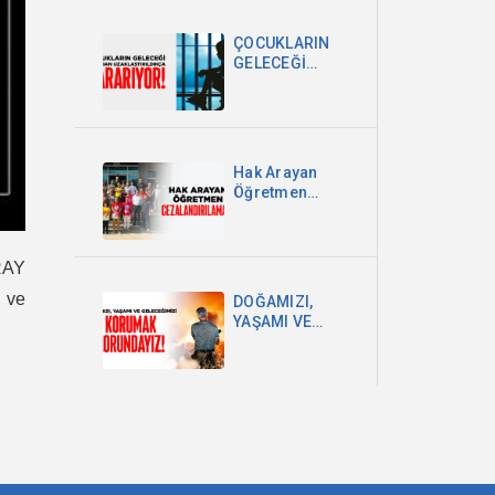
DEVLETİ VE
MİLLET
ÇOCUKLARIN
EGEMENLİĞİDİR
GELECEĞİ
OKULDAN
UZAKLAŞTIRILDIKÇA
KARARIYOR
Hak Arayan
Öğretmen
Cezalandırılamaz!
RAY
e ve
DOĞAMIZI,
YAŞAMI VE
GELECEĞİMİZİ
KORUMAK
ZORUNDAYIZ!