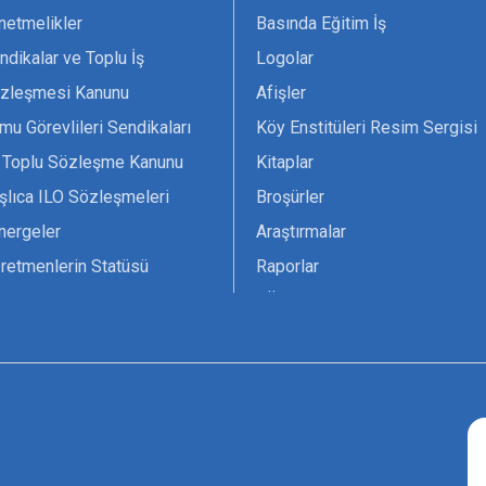
netmelikler
Basında Eğitim İş
ndikalar ve Toplu İş
Logolar
zleşmesi Kanunu
Afişler
mu Görevlileri Sendikaları
Köy Enstitüleri Resim Sergisi
 Toplu Sözleşme Kanunu
Kitaplar
şlıca ILO Sözleşmeleri
Broşürler
nergeler
Araştırmalar
retmenlerin Statüsü
Raporlar
vsiyesi 1966 ILO-UNESCO
TÖS Arşivi
tak Belgesi
Ekenek Dergimiz
çim Formları
Pankartlar
zük
Kokartlar
Kamucu Eğitim