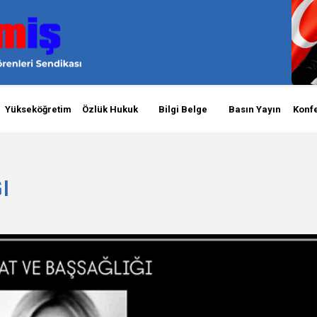
Yükseköğretim
Özlük Hukuk
Bilgi Belge
Basın Yayın
Konf
I