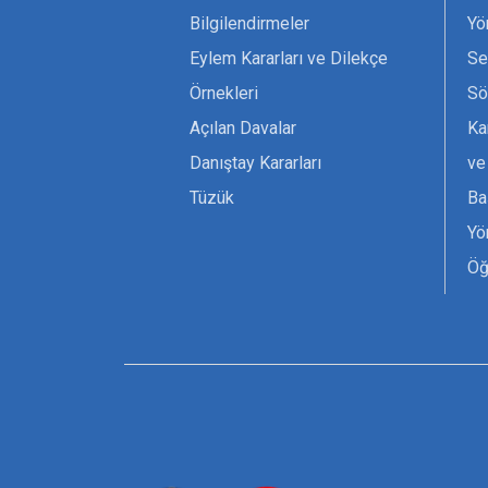
Bilgilendirmeler
Yö
Eylem Kararları ve Dilekçe
Se
Örnekleri
Sö
Açılan Davalar
Ka
Danıştay Kararları
ve
Tüzük
Ba
Yö
Öğ
Ta
Or
Se
Tü