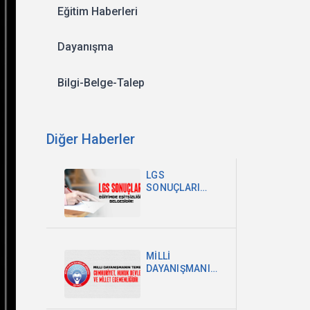
Eğitim Haberleri
Dayanışma
Bilgi-Belge-Talep
Diğer Haberler
LGS
SONUÇLARI
EĞİTİMDEKİ
EŞİTSİZLİĞİN
BELGESİDİR
MİLLİ
DAYANIŞMANIN
TEMELİ
CUMHURİYET,
HUKUK