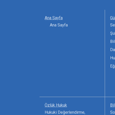
Ana Sayfa
Gü
Ana Sayfa
Se
Şu
Bi
Da
Hu
Eğ
Özlük Hukuk
Bi
Hukuki Değerlendirme,
So