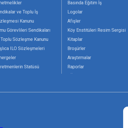
netmelikler
Basında Eğitim İş
ndikalar ve Toplu İş
Logolar
zleşmesi Kanunu
Afişler
mu Görevlileri Sendikaları
Köy Enstitüleri Resim Sergisi
 Toplu Sözleşme Kanunu
Kitaplar
şlıca ILO Sözleşmeleri
Broşürler
nergeler
Araştırmalar
retmenlerin Statüsü
Raporlar
vsiyesi 1966 ILO-UNESCO
TÖS Arşivi
tak Belgesi
Ekenek Dergimiz
çim Formları
Pankartlar
zük
Kokartlar
Kamucu Eğitim