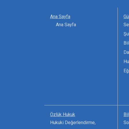
Ana Sayfa
Gü
Ana Sayfa
Se
Şu
Bi
Da
Hu
Eğ
Özlük Hukuk
Bi
Hukuki Değerlendirme,
So