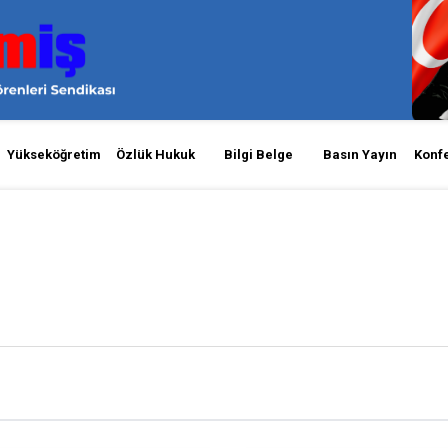
Yükseköğretim
Özlük Hukuk
Bilgi Belge
Basın Yayın
Konf