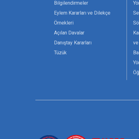
Bilgilendirmeler
Yö
Eylem Kararları ve Dilekçe
Se
Örnekleri
Sö
Açılan Davalar
Ka
Danıştay Kararları
ve
Tüzük
Ba
Yö
Öğ
Ta
Or
Se
Tü