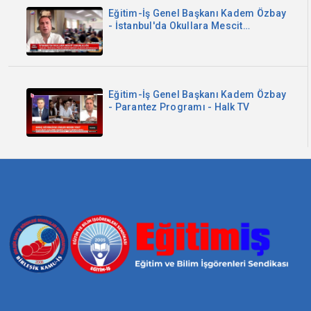
Eğitim-İş Genel Başkanı Kadem Özbay
- İstanbul'da Okullara Mescit
Zorunluluğu - Sözcü TV
Eğitim-İş Genel Başkanı Kadem Özbay
- Parantez Programı - Halk TV