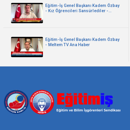
Eğitim-İş Genel Başkanı Kadem Özbay
- Kız Öğrencileri Sansürlediler -
Sözcü TV
Eğitim-İş Genel Başkanı Kadem Özbay
- Meltem TV Ana Haber