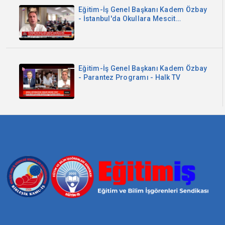
Eğitim-İş Genel Başkanı Kadem Özbay
- İstanbul'da Okullara Mescit
Zorunluluğu - Sözcü TV
Eğitim-İş Genel Başkanı Kadem Özbay
- Parantez Programı - Halk TV