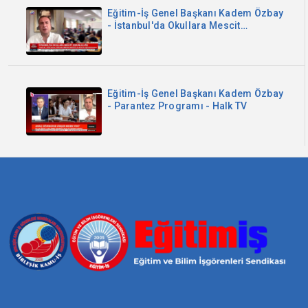
Eğitim-İş Genel Başkanı Kadem Özbay
- İstanbul'da Okullara Mescit
Zorunluluğu - Sözcü TV
Eğitim-İş Genel Başkanı Kadem Özbay
- Parantez Programı - Halk TV